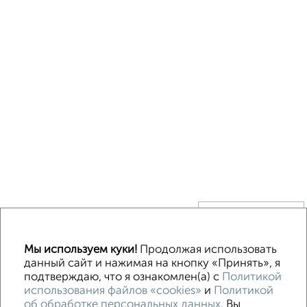
↑ НАВЕРХ К МЕНЮ
Без посредников
В деревне
Каркасный
Из бруса
Из сип панелей
Мы используем куки!
Продолжая использовать
Деревянный
Готовый дом
Под ключ
Загородный
данный сайт и нажимая на кнопку «Принять», я
подтверждаю, что я ознакомлен(а) с
Политикой
использования файлов «cookies»
и
Политикой
Контакты
Политика конфиденциальности
об обработке персональных данных
. Вы