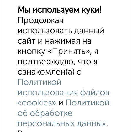
Мы используем куки!
Продолжая
использовать данный
сайт и нажимая на
кнопку «Принять», я
подтверждаю, что я
ознакомлен(а) с
Рядом, с меньшей ценой
Недалеко от Кооперативная с ценой ниже
Политикой
использования файлов
«cookies»
и
Политикой
Дома
Поиск по схожим параметрам:
об обработке
персональных данных
.
Кировский район
на улице Кооперативная