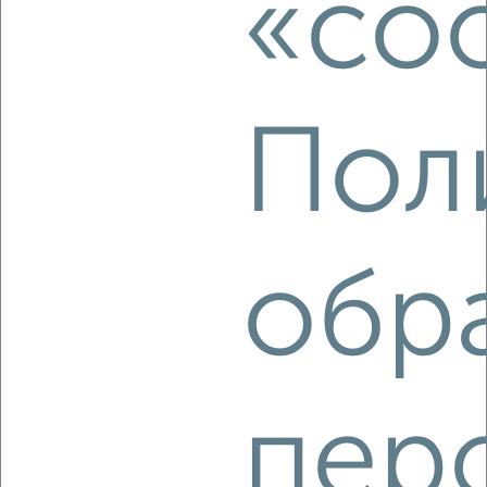
«coo
Кировский район, 1-я Нагорная
Агентство, 05.08.2026
Пол
‹
›
2
/8
Дом 60м², 2-этажный, на длительный срок, в черте
обр
города
₽
10 000
в месяц
Кировский район, Менделеева
Собственник, 05.08.2026
пер
‹
›