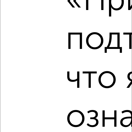
«При
Агентство, 05.08.2026
под
‹
›
2
/8
что 
Дом 50м², 2-этажный, на длительный срок, 10 км от
города
₽
10 000
в месяц
Озёрная
Агентство, 05.08.2026
озн
‹
›