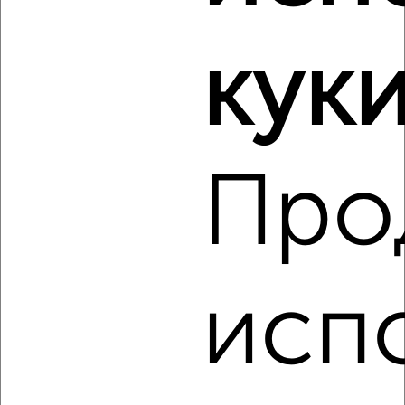
культуры
куки
‹
›
Про
2
/8
Таунхаус 83м², 2-этажный, на длительный срок, 5 км
от города
₽
15 000
в месяц
Калининский район, мкр. Максимовка, Нестерова
Собственник, 05.08.2026
исп
‹
›