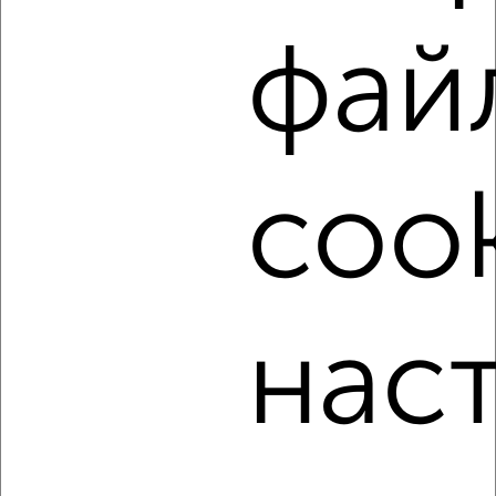
Советский район, Пархоменко
Агентство, 04.08.2026
фай
‹
›
cook
2
/8
Дом 110м², 2-этажный, на длительный срок, 160 км от
города
₽
5 000
в месяц
нас
Дёмский район, мкр. Дёма, Центральная
Собственник, 04.08.2026
‹
›