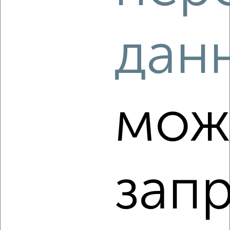
2
/8
дан
Коттедж 290м², 2-этажный, на длительный срок, 10 км
от города
₽
50 000
в месяц
Советский район, Советский район
Агентство, 05.08.2026
мож
‹
›
зап
2
/5
Дом 60м², 1-этажный, на длительный срок, в черте
города
₽
9 000
в месяц