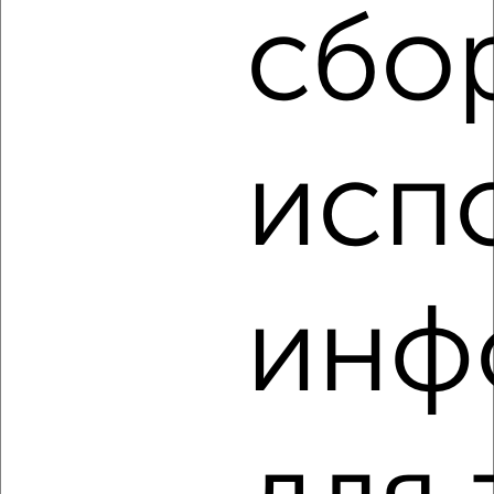
Ленинский район, Уршакская 1
сбо
Агентство, 04.08.2026
‹
›
исп
2
/5
Дом 68м², 1-этажный, на длительный срок, в черте
города
инф
₽
11 000
в месяц
Кировский район, мкр. Кузнецовский Затон, Глухариная 1
Агентство, 04.08.2026
‹
›