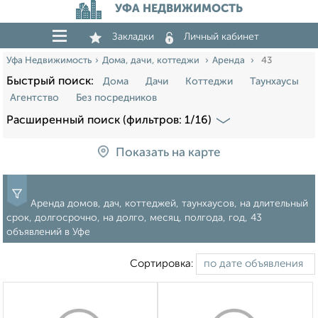
УФА НЕДВИЖИМОСТЬ
Закладки
Личный кабинет
Уфа Недвижимость
Дома, дачи, коттеджи
Аренда
43
Быстрый поиск:
Дома
Дачи
Коттеджи
Таунхаусы
Агентство
Без посредников
Расширенный поиск (фильтров: 1/16)
Показать на карте
Аренда домов, дач, коттеджей, таунхаусов, на длительный
срок, долгосрочно, на долго, месяц, полгода, год, 43
объявлений в Уфе
Сортировка: