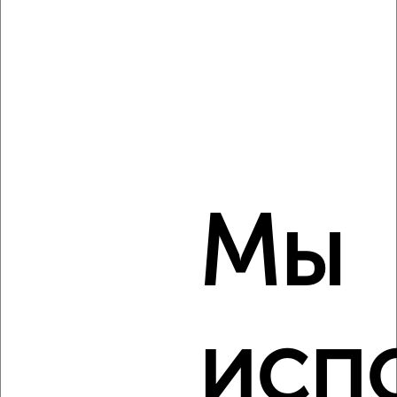
₽
10 500
в месяц
Советский район, Стерлитамакская 1
Агентство, 05.08.2026
‹
›
Мы
2
/5
Дом 63м², 1-этажный, на длительный срок, в черте
города
₽
9 000
в месяц
Советский район, Оборонная 1/3
Агентство, 05.08.2026
исп
Виртуальные 3D-туры по музеям и объектам