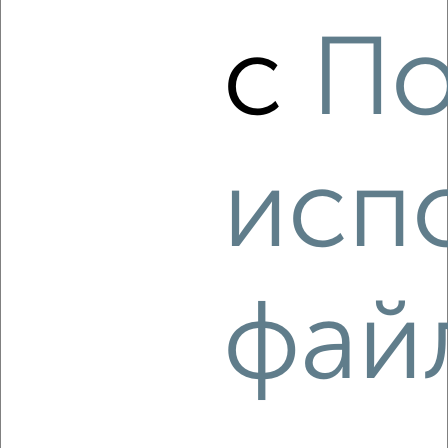
с
По
2
/8
Таунхаус 115м², 2-этажный, на длительный срок, 15 км
от города
₽
25 000
в месяц
Октябрьский район, Парковая
исп
Агентство, 05.08.2026
‹
›
фай
2
/8
Коттедж 211м², 3-этажный, на длительный срок, в
черте города
₽
100 000
в месяц