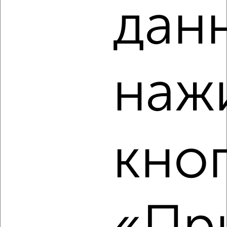
дан
2
/8
Дом 125м², 1-этажный, на длительный срок, 10 км от
города
₽
20 000
в месяц
наж
д. Грибовка
Собственник, 05.08.2026
кно
‹
›
2
/8
Таунхаус 120м², 2-этажный, на длительный срок, 10 км
от города
₽
55 000
в месяц
Октябрьский район, мкр. Сипайлово, Юрия Гагарина