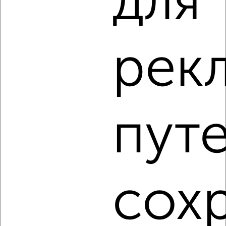
для 
2
/8
Таунхаус 47м², 2-этажный, на длительный срок, в
рек
черте города
₽
15 000
в месяц
Ленинский район, Малая Шерстомойная
Агентство, 04.08.2026
пут
‹
›
сох
2
/1
Дом 138м², 2-этажный, на длительный срок, в черте
города
₽
20 000
в месяц