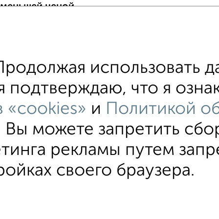
 меньшей ценой
т Сипайловская 12 с ценой ниже
родолжая использовать д
хожим параметрам:
я подтверждаю, что я озна
ский район
микрорайон Сипайлово
на улице
 «cookies»
и
Политикой об
ричеством
. Вы можете запретить сбо
тинга рекламы путем запр
ройках своего браузера.
Машиноместа в паркинге
Без посредников
вательское соглашение
Уфа, улица Маршала Жукова 10
© 
ти
Статьи
Блог
Риэлторы
Агентства