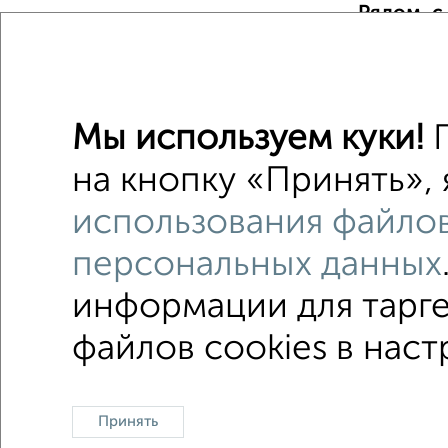
Рядом, с
Недалеко о
Гаражи
Мы используем куки!
П
Поиск по с
на кнопку «Принять», 
Октябрь
использования файлов
С элект
персональных данных
информации для тарге
файлов cookies в наст
Контакты
Политика конфиденциальности
Пользо
Принять
О проекте
Реклама на портале
Новос