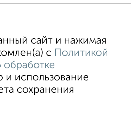
анный сайт и нажимая
комлен(а) с
Политикой
 Сипайловская
без посредников
 обработке
р и использование
↑ НАВЕРХ К МЕНЮ
ета сохранения
2015–2026
Сайт-доска объявлений недвижимости
Застройщики
Ипотечный калькулятор