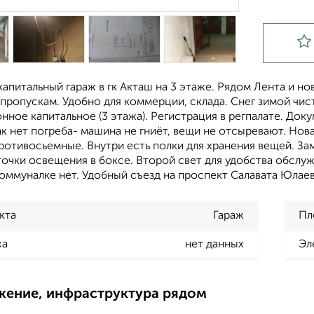
апитальный гараж в гк Акташ на 3 этаже. Рядом Лента и н
пропускам. Удобно для коммерции, склада. Снег зимой чис
нное капитальное (3 этажа). Регистрация в регпалате. Док
ак нет погреба- машина не гниёт, вещи не отсыревают. Нов
отивосьемные. Внутри есть полки для хранения вещей. За
точки освещения в боксе. Второй свет для удобства обслу
оммуналке нет. Удобный съезд на проспект Салавата Юлаев
кта
Гараж
Пл
жа
нет данных
Эл
жение, инфраструктура рядом