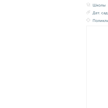
Школы
Дет. са
Поликл