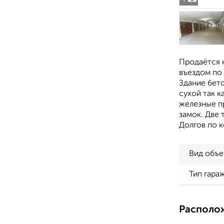
Продаётся к
въездом по 
Здание бето
сухой так к
железные пр
замок. Две 
Долгов по к
Вид объе
Тип гара
Располо