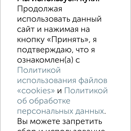
8
Продолжая
Гаражный бокс, 17 м²
₽
₽
670 000
39 500
за м²
использовать данный
Кировский район, ЖК Самоцветы, Генерала Горбатова 8
сайт и нажимая на
Собственник, 29.06.2021
кнопку «Принять», я
подтверждаю, что я
ознакомлен(а) с
Политикой
использования файлов
1
«cookies»
и
Политикой
Гараж, 18 м²
₽
₽
250 000
13 900
за м²
об обработке
Орджоникидзевский район, Рыбакова 13
персональных данных
.
Собственник, 16.04.2023
Вы можете запретить