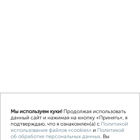
↑ НАВЕРХ К МЕНЮ
Мы используем куки!
Продолжая использовать
Машиноместа в паркинге
Без посредников
данный сайт и нажимая на кнопку «Принять», я
подтверждаю, что я ознакомлен(а) с
Политикой
использования файлов «cookies»
и
Политикой
Контакты
Политика конфиденциальности
об обработке персональных данных
. Вы