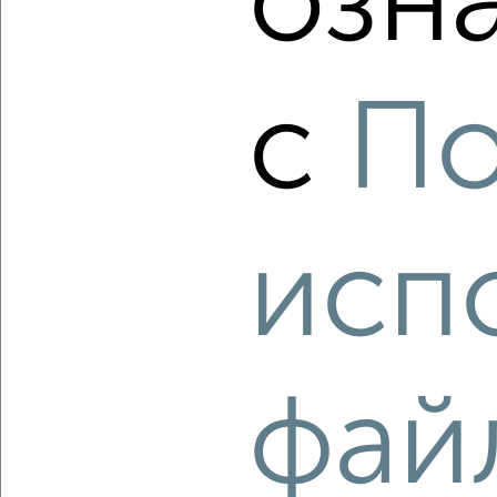
озн
с
По
4
Комната в 2-к квартире, на длительный срок, 52м²,
5/10 этаж
₽
4 000
в месяц
исп
Кировский район, Дорофеева 3
Собственник, 15.08.2022
фай
3