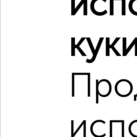
исп
Агентство, 23.08.2022
Виртуальные 3D-туры по музеям и объектам
культуры
куки
Про
1
Комната в 2-к квартире, на длительный срок, 18м²,
3/11 этаж
₽
5 000
в месяц
исп
Советский район, Цюрупы 151
Агентство, 23.08.2022