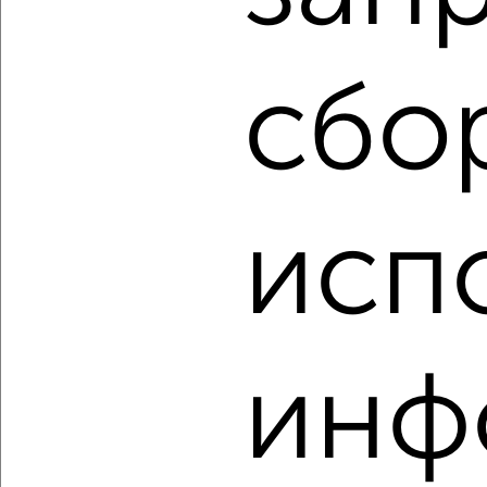
Комната в 2-к квартире, на длительный срок, 16м², 4/9
этаж
₽
4 500
в месяц
сбо
Ленинский район, Гафури 101
Агентство, 14.08.2022
исп
1
Комната в 2-к квартире, на длительный срок, 18м², 3/9
этаж
инф
₽
5 000
в месяц
Кировский район, мкр. Янаульский, Муксинова 3
Агентство, 14.08.2022