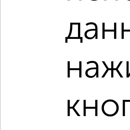
дан
3
Комната в 2-к квартире, на длительный срок, 18м², 6/9
этаж
наж
₽
4 500
в месяц
Октябрьский район, мкр. Лесопарковый-1, Менделеева 215
Собственник, 18.08.2022
кно
3