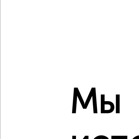
1
Комната в 2-к квартире, на длительный срок, 18м²,
3/10 этаж
₽
6 000
в месяц
Советский район, Ленина 162
Агентство, 23.08.2022
Мы
1
Комната в 2-к квартире, на длительный срок, 16м², 5/9
этаж
₽
5 500
в месяц
Советский район, Комсомольская 27