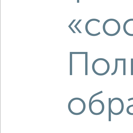
Комната в 2-к квартире, на длительный срок, 53м², 4/9
этаж
«co
₽
4 000
в месяц
Кировский район, Зайнуллы Расулева 8
Собственник, 15.08.2022
Пол
1
обр
Комната в 2-к квартире, на длительный срок, 19м²,
4/11 этаж
₽
5 000
в месяц
Ленинский район, Чернышевского 7
Агентство, 14.08.2022