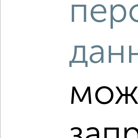
пер
дан
1
Комната в 2-к квартире, на длительный срок, 18м², 2/9
этаж
₽
5 000
в месяц
Октябрьский район, мкр. Энтузиастов, Шафиева 33
Агентство, 14.08.2022
мож
зап
1