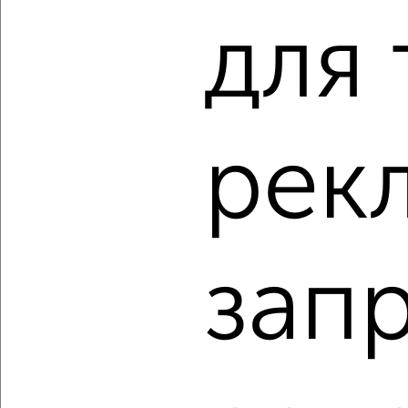
для 
1
рек
Комната в 2-к квартире, на длительный срок, 18м², 2/5
этаж
₽
5 500
в месяц
Октябрьский район, проспект Октября 74
Агентство, 14.08.2022
зап
1