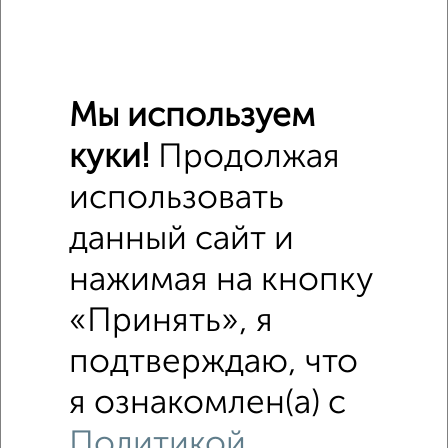
Мы используем
куки!
Продолжая
8
Офисное помещение, 298 м²
использовать
₽
₽
14 920 000
50 100
за м²
Орджоникидзевский район, бульвар Славы 17
данный сайт и
Собственник, 22.03.2021
нажимая на кнопку
«Принять», я
подтверждаю, что
я ознакомлен(а) с
3
Политикой