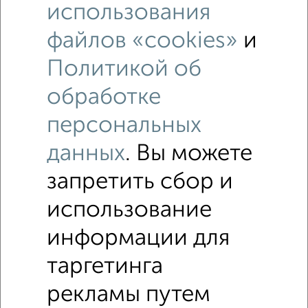
использования
₽
₽
500
100
за м²
Советский район, бульвар Ибрагимова 88
файлов «cookies»
и
Собственник, 20.07.2020
Политикой об
обработке
персональных
данных
. Вы можете
11
запретить сбор и
Помещение свободного назначения, 373 м²
использование
₽
₽
29 000
100
за м²
Орджоникидзевский район, Матвея Пинского 3
информации для
Собственник, 16.03.2022
Похожие объявления:
таргетинга
рекламы путем