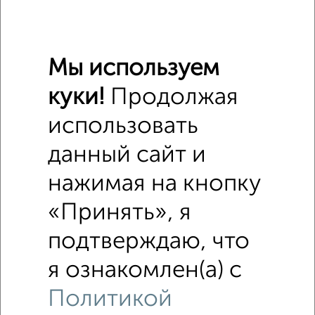
Мы используем
куки!
Продолжая
4
Помещение свободного назначения, 150 м²
использовать
₽
₽
75 000
500
за м²
Советский район, бульвар Ибрагимова 88
данный сайт и
Собственник, 20.07.2020
нажимая на кнопку
«Принять», я
подтверждаю, что
я ознакомлен(а) с
4
Политикой
Помещение свободного назначения, 170 м²