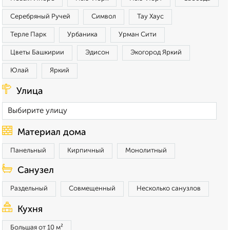
Серебряный Ручей
Символ
Тау Хаус
Терле Парк
Урбаника
Урман Сити
Цветы Башкирии
Эдисон
Экогород Яркий
Юлай
Яркий
Улица
Материал дома
Панельный
Кирпичный
Монолитный
Санузел
Раздельный
Совмещенный
Несколько санузлов
Кухня
Большая от 10 м²