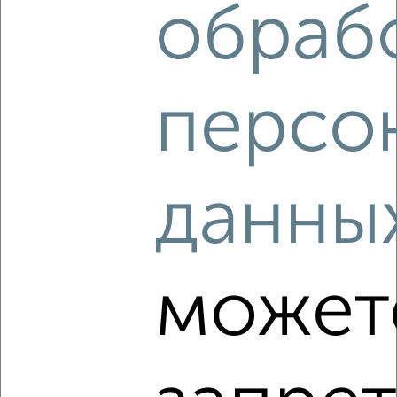
обраб
‹
›
персо
2
/2
1-к квартира, строящийся дом, 47м², 13/25 этаж
₽
₽
5 961 688
125 700
за м²
данны
Ленинский район, мкр. Новаленд, микрорайон Новаленд
Агентство, 09.08.2026
может
‹
›
2
/2