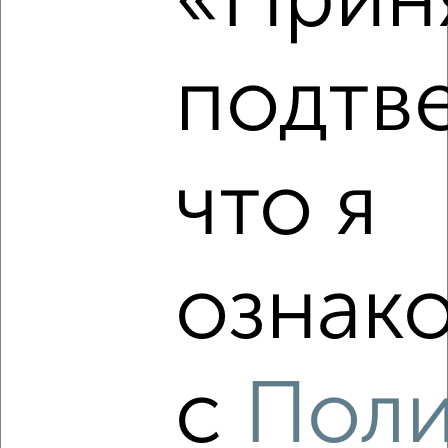
«Приня
Агентство, 09.08.2026
подтв
‹
›
что я
2
/2
2-к квартира, строящийся дом, 54м², 20/25 этаж
₽
₽
6 651 242
123 700
за м²
Ленинский район, мкр. Новаленд, микрорайон Новаленд
ознако
Агентство, 09.08.2026
с
Поли
‹
›