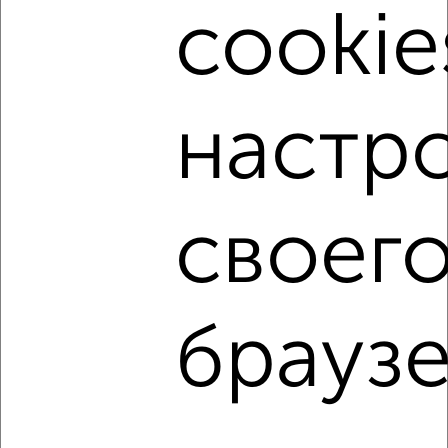
Орджоникидзевский район, ЖК 42-й, 42-й квартал
cookie
Агентство, 09.08.2026
настр
‹
›
2
/2
своег
Студия квартира, строящийся дом, 27м², 21/31 этаж
₽
₽
5 698 350
211 100
за м²
Орджоникидзевский район, ЖК 42-й, 42-й квартал
Агентство, 09.08.2026
браузе
↑ НАВЕРХ К МЕНЮ
Однокомнатные
Двухкомнатные
Трехкомнатные
4‑комнатные
Квартиры студии
От застройщика
Без посредников
Вторичное жилье