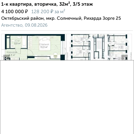
1-к квартира, вторичка, 32м², 3/5 этаж
₽
₽
4 100 000
128 200
за м²
Октябрьский район, мкр. Солнечный, Рихарда Зорге 25
Агентство, 09.08.2026
‹
›
2
/10
1-к квартира, строящийся дом, 42м², 10/30 этаж
₽
₽
8 086 914
191 200
за м²
Октябрьский район, ЖК Урман Сити, жилой комплекс Урман
Сити
Агентство, 09.08.2026