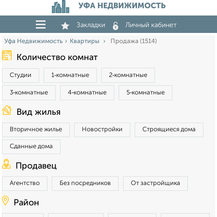
УФА НЕДВИЖИМОСТЬ
Закладки
Личный кабинет
Уфа Недвижимость
Квартиры
Продажа (1514)
Количество комнат
Студии
1‑комнатные
2‑комнатные
3‑комнатные
4‑комнатные
5‑комнатные
Вид жилья
Вторичное жилье
Новостройки
Строящиеся дома
Сданные дома
Продавец
Агентство
Без посредников
От застройщика
Район