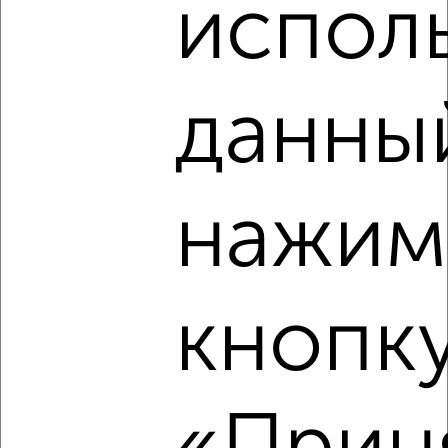
‹
›
испол
2
/2
1-к квартира, строящийся дом, 47м², 25/25 этаж
данный
₽
₽
5 961 688
125 700
за м²
Ленинский район, мкр. Новаленд, микрорайон Новаленд
Агентство, 09.08.2026
нажим
‹
›
кнопк
2
/2
Студия квартира, строящийся дом, 33м², 23/25 этаж
₽
₽
4 320 000
131 000
за м²
Ленинский район, мкр. Новаленд, микрорайон Новаленд