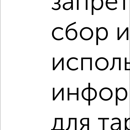
запрет
2-к квартира, строящийся дом, 63м², 13/25 этаж
₽
₽
7 878 098
125 000
за м²
Ленинский район, мкр. Новаленд, микрорайон Новаленд
Агентство, 09.08.2026
сбор 
испол
‹
›
2
/2
инфор
Студия квартира, строящийся дом, 33м², 2/25 этаж
₽
₽
4 320 000
131 000
за м²
Ленинский район, мкр. Новаленд, микрорайон Новаленд
Агентство, 09.08.2026
для та