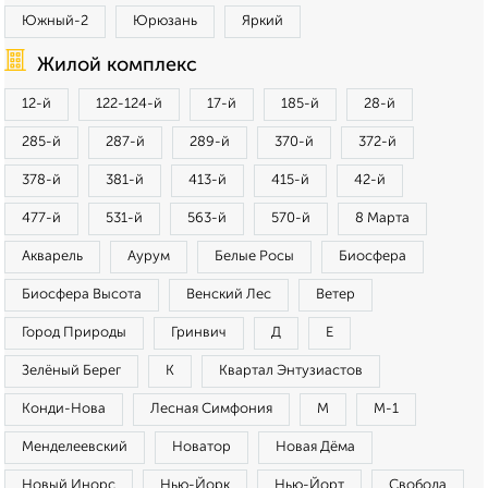
Южный-2
Юрюзань
Яркий
Жилой комплекс
12-й
122-124-й
17-й
185-й
28-й
285-й
287-й
289-й
370-й
372-й
378-й
381-й
413-й
415-й
42-й
477-й
531-й
563-й
570-й
8 Марта
Акварель
Аурум
Белые Росы
Биосфера
Биосфера Высота
Венский Лес
Ветер
Город Природы
Гринвич
Д
Е
Зелёный Берег
К
Квартал Энтузиастов
Конди-Нова
Лесная Симфония
М
М-1
Менделеевский
Новатор
Новая Дёма
Новый Инорс
Нью-Йорк
Нью-Йорт
Свобода