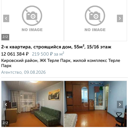
‹
›
2
/2
2-к квартира, строящийся дом, 55м², 15/16 этаж
₽
₽
12 061 384
219 500
за м²
Кировский район, ЖК Терле Парк, жилой комплекс Терле
Парк
Агентство, 09.08.2026
‹
›
2
/2