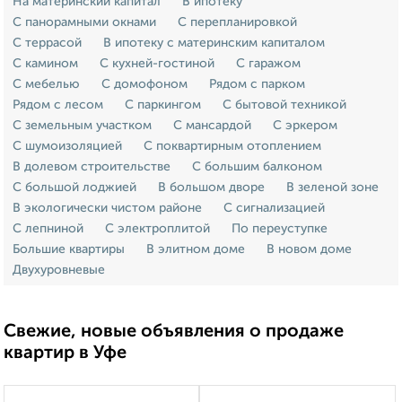
На материнский капитал
В ипотеку
С панорамными окнами
С перепланировкой
С террасой
В ипотеку с материнским капиталом
С камином
С кухней-гостиной
С гаражом
С мебелью
С домофоном
Рядом с парком
Рядом с лесом
С паркингом
С бытовой техникой
С земельным участком
С мансардой
С эркером
С шумоизоляцией
С поквартирным отоплением
В долевом строительстве
С большим балконом
С большой лоджией
В большом дворе
В зеленой зоне
В экологически чистом районе
С сигнализацией
С лепниной
С электроплитой
По переуступке
Большие квартиры
В элитном доме
В новом доме
Двухуровневые
Свежие, новые объявления о продаже
квартир в Уфе