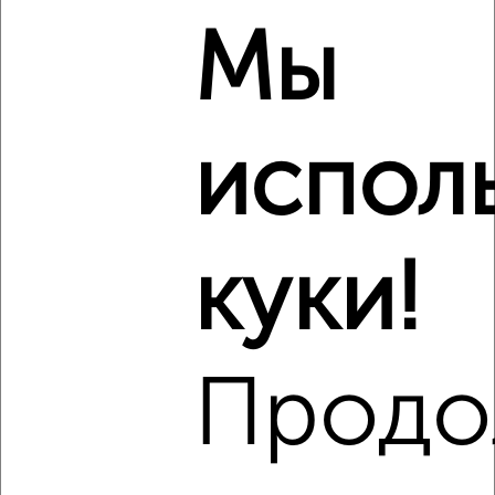
Мы
‹
›
2
/2
испол
1-к квартира, строящийся дом, 42м², 17/30 этаж
₽
₽
8 255 141
195 200
за м²
Октябрьский район, ЖК Урман Сити, жилой комплекс Урман
Сити
куки!
Агентство, 09.08.2026
Виртуальные 3D-туры по интересным
местам
Продо