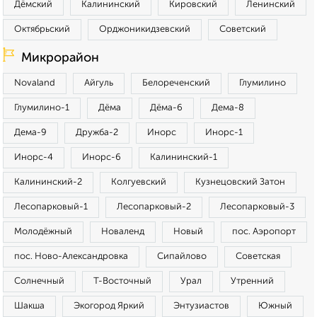
Дёмский
Калининский
Кировский
Ленинский
Октябрьский
Орджоникидзевский
Советский
Микрорайон
Novaland
Айгуль
Белореченский
Глумилино
Глумилино-1
Дёма
Дёма-6
Дема-8
Дема-9
Дружба-2
Инорс
Инорс-1
Инорс-4
Инорс-6
Калининский-1
Калининский-2
Колгуевский
Кузнецовский Затон
Лесопарковый-1
Лесопарковый-2
Лесопарковый-3
Молодёжный
Новаленд
Новый
пос. Аэропорт
пос. Ново-Александровка
Сипайлово
Советская
Солнечный
Т-Восточный
Урал
Утренний
Шакша
Экогород Яркий
Энтузиастов
Южный