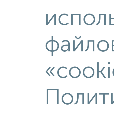
2
/2
испол
1-к квартира, строящийся дом, 47м², 21/25 этаж
₽
₽
5 961 688
125 700
за м²
Ленинский район, мкр. Новаленд, микрорайон Новаленд
Агентство, 09.08.2026
файло
‹
›
«cooki
2
/2
2-к квартира, строящийся дом, 54м², 9/25 этаж
Полит
₽
₽
6 651 242
123 700
за м²
Ленинский район, мкр. Новаленд, микрорайон Новаленд
Агентство, 09.08.2026