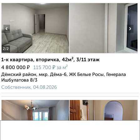
‹
›
2
/2
1-к квартира, вторичка, 42м², 3/11 этаж
₽
₽
4 800 000
115 700
за м²
Дёмский район, мкр. Дёма-6, ЖК Белые Росы, Генерала
Ишбулатова 8/3
Собственник, 04.08.2026
‹
›