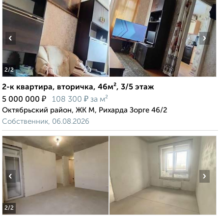
‹
›
2
/2
2-к квартира, вторичка, 46м², 3/5 этаж
₽
₽
5 000 000
108 300
за м²
Октябрьский район, ЖК М, Рихарда Зорге 46/2
Собственник, 06.08.2026
‹
›
2
/2