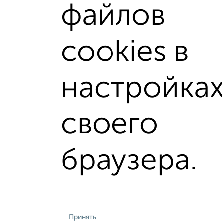
13840000
руб.
файлов
Средняя цена:
5844615
руб.
Цена за м2: от
85483
руб. до
106461
руб.
cookies в
Средняя цена за м2:
112396
руб.
Площадь: от
31
м2 до
130
м2
настройка
Средняя площадь:
52
м2
своего
↑ НАВЕРХ К МЕНЮ
Однокомнатные
Двухкомнатные
Трехкомнатные
4‑комнатные
браузера.
Квартиры студии
От застройщика
Без посредников
Вторичное жилье
В новостройке
В строящемся доме
В новом доме
Контакты
Политика конфиденциальности
Пользовательское соглашение
Уфа, улица Маршала Жукова 10
Принять
© 2015–2026
Сайт-доска объявлений недвижимости
О проекте