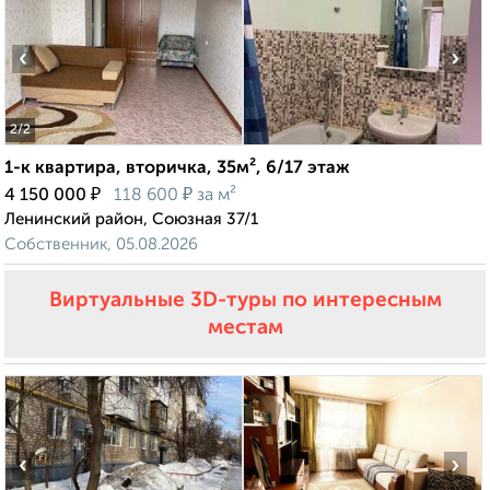
‹
›
2
/2
1-к квартира, вторичка, 35м², 6/17 этаж
₽
₽
4 150 000
118 600
за м²
Ленинский район, Союзная 37/1
Собственник, 05.08.2026
Виртуальные 3D-туры по интересным
местам
‹
›