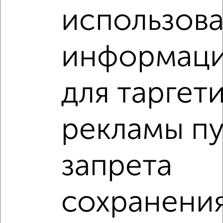
собственника в Уфе.
использов
Найденные предложения: 26 объявлений, можно
посмотреть в виде списка или на карте, с описанием,
расположением, ценой и другими подробностями.
информац
Подберите подходящую недвижимость из предложений
от собственников, риэлторов, застройщиков и агенств
недвижимости, связаться с ними можно по телефону или
для таргет
написать сообщение в любом удобном для вас
мессенджере, это безопасно и бесплатно.
рекламы п
Для покупки квартиры доступна ипотека от крупнейших
банков России: СберБанк, ВТБ, Альфа-Банк,
Россельхозбанк, Совкомбанк, Т-Банк, Росбанк, Почта
Банк на сумму от 400 000 до 120 000 000 рублей сроком
запрета
до 30 лет.
Сайт работает во многих городах России.
сохранени
Сколько стоит купить квартиру в Уфе?
Цена недвижимости: мин. от
2650000
руб. до макс.