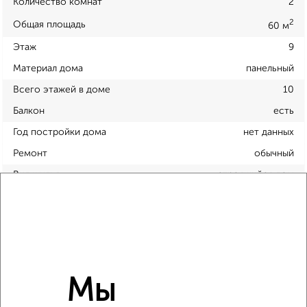
Количество комнат
2
2
Общая площадь
60 м
Этаж
9
Материал дома
панельный
Всего этажей в доме
10
Балкон
есть
Год постройки дома
нет данных
Ремонт
обычный
Вид жилья
строящийся дом
Санузел
раздельный
Площадь кухни
5 м²
Отопление
центральное
Мы
Расположение, инфраструктура рядом