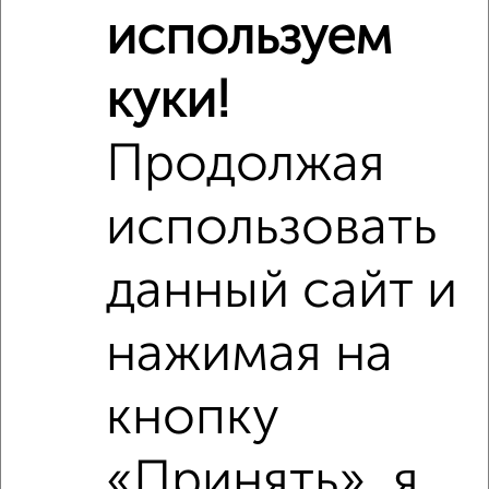
Школы
Продукты
Аптеки
используем
Дет. сады
Банкоматы
Торг. центры
куки!
Поликлиники
Фитнес
Кафе
Продолжая
использовать
данный сайт и
нажимая на
кнопку
«Принять», я