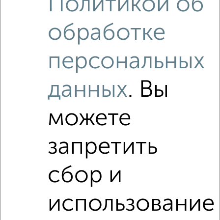
Политикой об
обработке
персональных
данных
. Вы
можете
запретить
сбор и
использование
Рядом, с меньшей ценой
Недалеко от жилой комплекс Терле Парк с ценой ниже