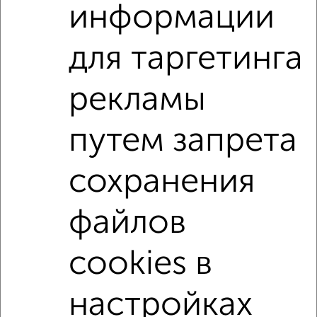
информации
для таргетинга
2‑комнатные квартиры
Поиск по схожим параметрам:
рекламы
Кировский район
жилой комплекс Терле Парк
на улице жилой комплекс Терле Парк
не первый этаж
путем запрета
не последний этаж
с балконом
сохранения
с центральным отоплением
в строящихся домах
в новостройках
в панельном доме
файлов
с раздельным санузлом
площадью до 60 м²
С террасой
В экологически чистом районе
cookies в
настройках
↑ НАВЕРХ К МЕНЮ