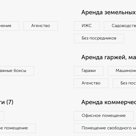
Аренда земельных 
чения
Агенство
ИЖС
Садоводст
Без посредников
Аренда гаржей, м
ражные боксы
Гаражи
Машиноме
Агенство
Без по
 (7)
Аренда коммерчес
Офисное помещение
ое помещение
Помещение свободного н