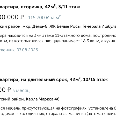
квартира, вторичка, 42м², 3/11 этаж
₽
00 000
₽
115 700
за м²
ий район, мкр. Дёма-6, ЖК Белые Росы, Генерала Ишбула
ира находится на 3-м этаже 11-этажного дома, построенно
кв. м, из которых жилая площадь занимает 18.3 кв. м, а кухня 
венник, 07.08.2026
квартира, на длительный срок, 42м², 10/15 этаж
₽
00
в месяц
ский район, Карла Маркса 46
вся мебель, присутствующая на фотографиях, установлена б
одимое - холодильник, стиральная машинка (автомат), плита