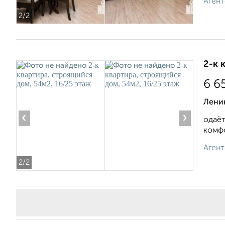
Агент
2
/2
2-к 
6 6
Лени
‹
›
одаёт
комфо
Агент
2
/2