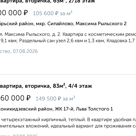
квартира, вторичка, 65м², 2/18 этаж
₽
00 000
₽
105 600
за м²
рьский район, мкр. Сипайлово, Максима Рыльского 2
ул. Максима Рыльского, д. 2. Квартира с косметическим рем
 9,1 квм; Раздельный сан узел 2,6 квм и 1,3 квм; Кладовка 1,7 
ство, 07.08.2026
квартира, вторичка, 83м², 4/4 этаж
₽
360 000
₽
149 500
за м²
никидзевский район, ЖК 17-й, Льва Толстого 1
 четырехэтажный кирпичный, теплый. В квартире удобная п
нительных вложений, идеальный вариант для проживания се