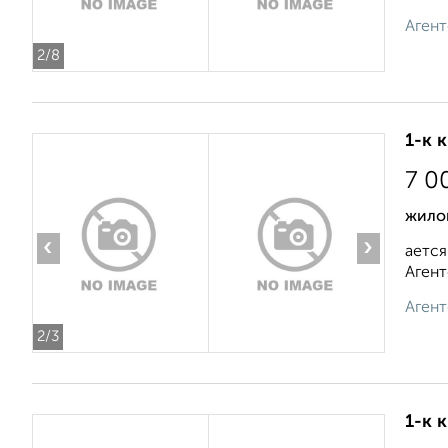
Агент
2
/8
1-к 
7 0
жило
‹
›
ается
Агент
Агент
2
/3
1-к 