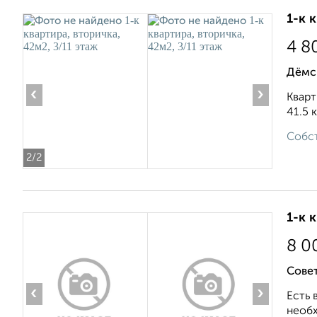
1-к 
4 8
Дёмск
‹
›
Кварт
41.5 
Собст
2
/2
1-к 
8 0
Совет
‹
›
Есть 
необх