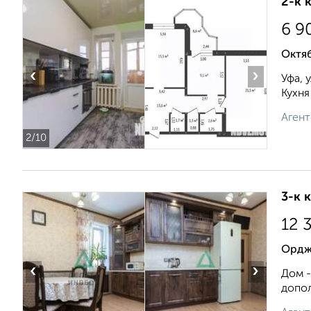
2-к 
6 9
Октяб
‹
›
Уфа, 
Кухня
Агент
2
/10
3-к 
12 
Орджо
‹
›
Дом -
допол