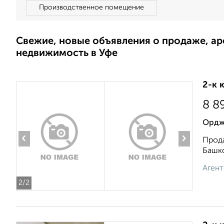
Производственное помещение
Свежие, новые объявления о продаже, а
недвижимость в Уфе
2-к 
8 8
Орджо
‹
›
Прода
Башко
Агент
2
/2