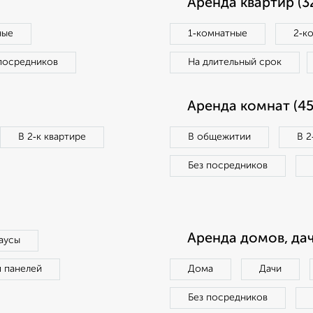
Аренда квартир (3
ные
1‑комнатные
2‑к
посредников
На длительный срок
Аренда комнат (45
В 2‑к квартире
В общежитии
В 2
Без посредников
Аренда домов, дач
аусы
п панелей
Дома
Дачи
Без посредников