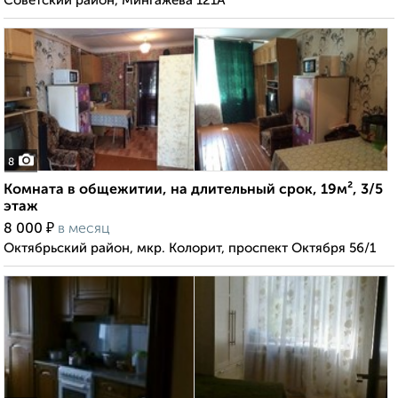
Советский район, Мингажева 121А
8
Комната в общежитии, на длительный срок, 19м², 3/5
этаж
₽
8 000
в месяц
Октябрьский район, мкр. Колорит, проспект Октября 56/1