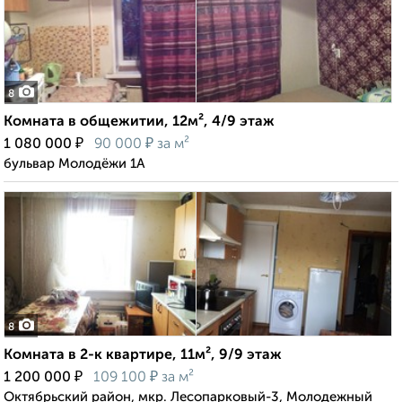
8
Комната в общежитии, 12м², 4/9 этаж
₽
₽
1 080 000
90 000
за м²
бульвар Молодёжи 1А
8
Комната в 2-к квартире, 11м², 9/9 этаж
₽
₽
1 200 000
109 100
за м²
Октябрьский район, мкр. Лесопарковый-3, Молодежный