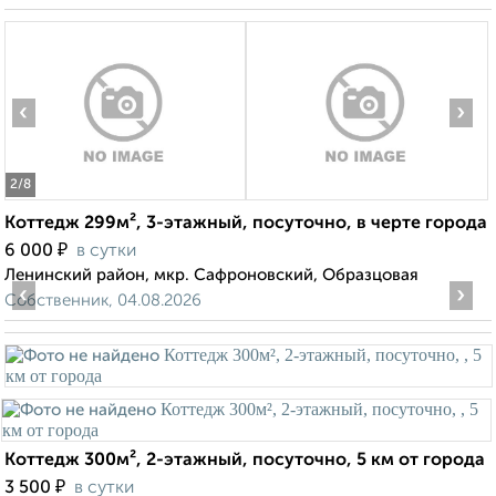
‹
›
2
/8
Коттедж 299м², 3-этажный, посуточно, в черте города
₽
6 000
в сутки
Ленинский район, мкр. Сафроновский, Образцовая
‹
›
Собственник, 04.08.2026
Коттедж 300м², 2-этажный, посуточно, 5 км от города
₽
3 500
в сутки