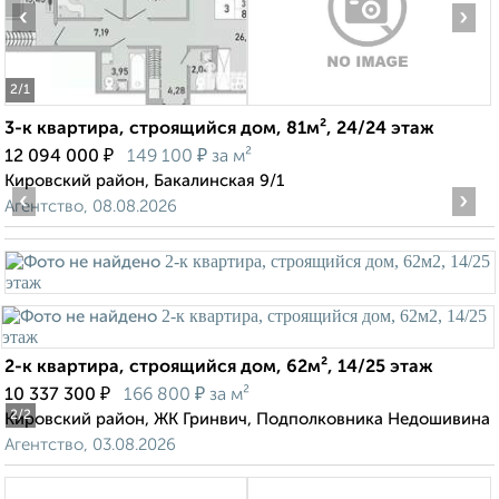
‹
›
2
/1
3-к квартира, строящийся дом, 81м², 24/24 этаж
₽
₽
12 094 000
149 100
за м²
Кировский район, Бакалинская 9/1
‹
›
Агентство, 08.08.2026
2-к квартира, строящийся дом, 62м², 14/25 этаж
₽
₽
10 337 300
166 800
за м²
2
/2
Кировский район, ЖК Гринвич, Подполковника Недошивина
Агентство, 03.08.2026