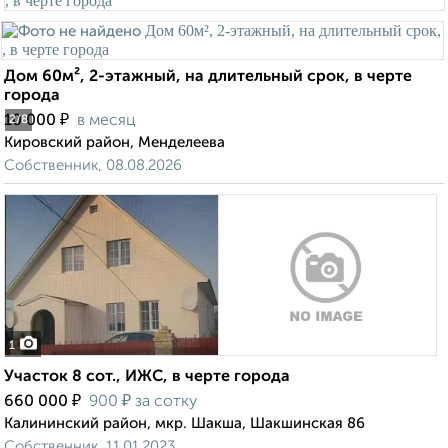
Дом 60м², 2-этажный, на длительный срок, в черте
города
₽
10 000
в месяц
2
/8
Кировский район, Менделеева
Собственник, 08.08.2026
1
Участок 8 сот., ИЖС, в черте города
₽
₽
660 000
900
за сотку
Калининский район, мкр. Шакша, Шакшинская 86
Собственник, 11.01.2023