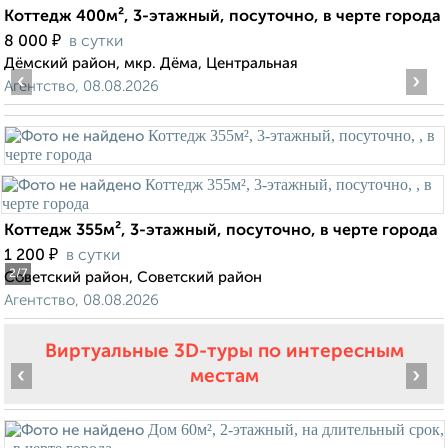
Коттедж 400м², 3-этажный, посуточно, в черте города
₽
8 000
в сутки
Дёмский район, мкр. Дёма, Центральная
‹
›
Агентство, 08.08.2026
Коттедж 355м², 3-этажный, посуточно, в черте города
₽
1 200
в сутки
2
/7
Советский район, Советский район
Агентство, 08.08.2026
Виртуальные 3D-туры по интересным
‹
›
местам