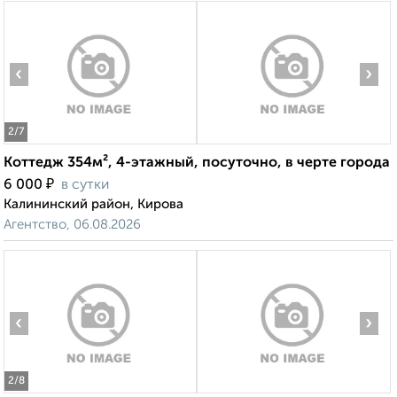
‹
›
2
/7
Коттедж 354м², 4-этажный, посуточно, в черте города
₽
6 000
в сутки
Калининский район, Кирова
Агентство, 06.08.2026
‹
›
2
/8