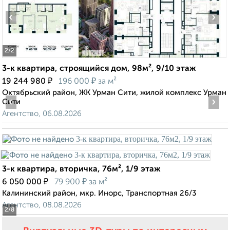
‹
›
2
/2
3-к квартира, строящийся дом, 98м², 9/10 этаж
₽
₽
19 244 980
196 000
за м²
Октябрьский район, ЖК Урман Сити, жилой комплекс Урман
‹
›
Сити
Агентство, 06.08.2026
3-к квартира, вторичка, 76м², 1/9 этаж
₽
₽
6 050 000
79 900
за м²
Калининский район, мкр. Инорс, Транспортная 26/3
Агентство, 08.08.2026
2
/8