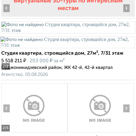
Виртуальные 3D-туры по интересным
‹
›
местам
Студия квартира, строящийся дом, 27м², 7/31 этаж
₽
₽
5 518 211
203 000
за м²
2
/2
Орджоникидзевский район, ЖК 42-й, 42-й квартал
Агентство, 05.08.2026
‹
›
2
/5