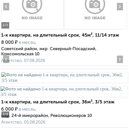
‹
›
2
/2
1-к квартира, на длительный срок, 45м², 11/14 этаж
₽
8 000
в месяц
Советский район, мкр. Северный-Посадский,
Комсомольская 10
‹
›
Агентство, 07.08.2026
1-к квартира, на длительный срок, 36м², 3/5 этаж
₽
6 000
в месяц
2
/4
мкр. 24-й микрорайон, Революционеров 10
Агентство, 05.08.2026