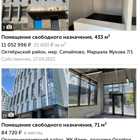
3
Помещение свободного назначения, 433 м²
₽
₽
11 052 996
25 600
за м²
Октябрьский район, мкр. Сипайлово, Маршала Жукова 7/1
Собственник, 27.04.2021
15
Помещение свободного назначения, 71 м²
₽
84 720
в месяц
Орджоникидзевский район, ЖК Идель, проспект Октября