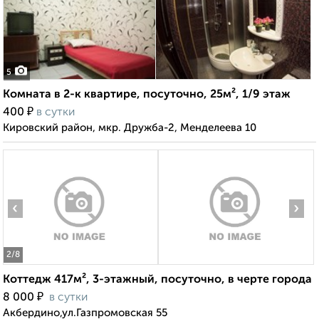
5
Комната в 2-к квартире, посуточно, 25м², 1/9 этаж
₽
400
в сутки
Кировский район, мкр. Дружба-2, Менделеева 10
‹
›
2
/8
Коттедж 417м², 3-этажный, посуточно, в черте города
₽
8 000
в сутки
Акбердино,ул.Газпромовская 55