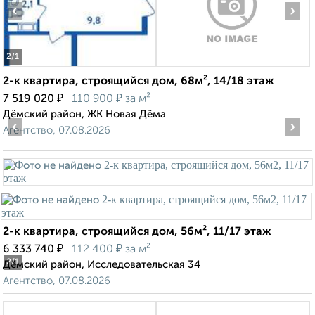
‹
›
2
/1
2-к квартира, строящийся дом, 68м², 14/18 этаж
₽
₽
7 519 020
110 900
за м²
Дёмский район, ЖК Новая Дёма
‹
›
Агентство, 07.08.2026
2-к квартира, строящийся дом, 56м², 11/17 этаж
₽
₽
6 333 740
112 400
за м²
2
/1
Дёмский район, Исследовательская 34
Агентство, 07.08.2026