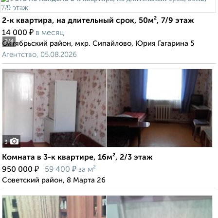
2-к квартира, на длительный срок, 50м², 7/9 этаж
₽
14 000
в месяц
2
/4
Октябрьский район, мкр. Сипайлово, Юрия Гагарина 5
Агентство, 05.08.2026
3
Комната в 3-к квартире, 16м², 2/3 этаж
₽
₽
950 000
59 400
за м²
Советский район, 8 Марта 26