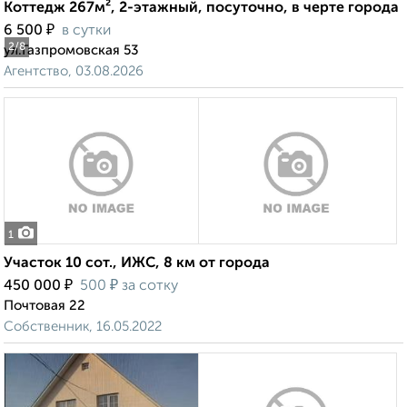
Коттедж 267м², 2-этажный, посуточно, в черте города
₽
6 500
в сутки
2
/8
ул.Газпромовская 53
Агентство, 03.08.2026
1
Участок 10 сот., ИЖС, 8 км от города
₽
₽
450 000
500
за сотку
Почтовая 22
Собственник, 16.05.2022