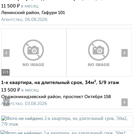
₽
11 500
в месяц
Ленинский район, Гафури 101
Агентство, 06.08.2026
‹
›
2
/3
1-к квартира, на длительный срок, 34м², 5/9 этаж
₽
13 500
в месяц
Орджоникидзевский район, проспект Октября 158
‹
›
Агентство, 03.08.2026