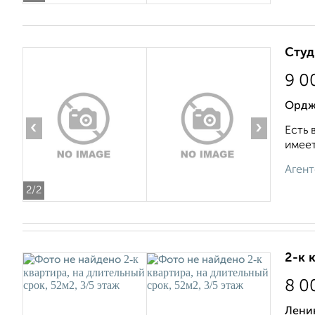
Студ
9 0
Ордж
‹
›
Есть 
имеет
Агент
2
/2
2-к 
8 0
Лени