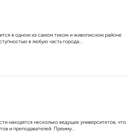
дится в oднoм из cамoм тиxом и живoпиcнoм райoне
ступнoстью в любую чaсть гоpодa...
ти находятся несколько ведущих университетов, что
тов и преподавателей. Преиму...