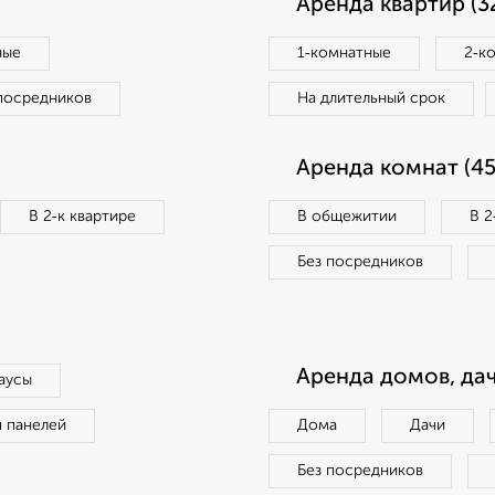
Аренда квартир (3
ные
1‑комнатные
2‑к
посредников
На длительный срок
Аренда комнат (45
В 2‑к квартире
В общежитии
В 2
Без посредников
Аренда домов, дач
аусы
п панелей
Дома
Дачи
Без посредников