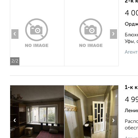
2-к 
4 0
Ордж
‹
›
Блюхе
Уфы, 
Агент
2
/2
1-к 
4 9
Ленин
‹
›
Распо
обесп