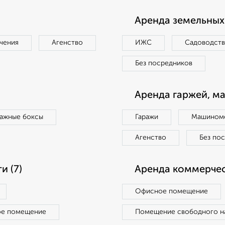
Аренда земельных 
чения
Агенство
ИЖС
Садоводст
Без посредников
Аренда гаржей, м
ражные боксы
Гаражи
Машиноме
Агенство
Без по
 (7)
Аренда коммерчес
Офисное помещение
ое помещение
Помещение свободного н