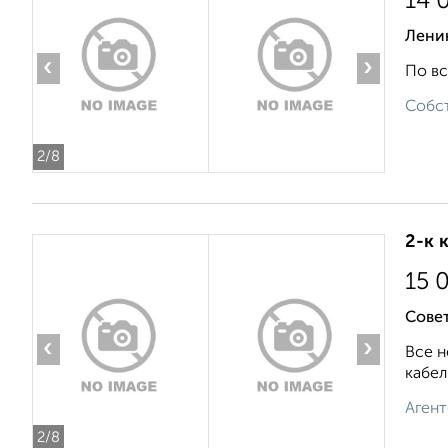
14 
Ленин
‹
›
По вс
Собст
2
/8
2-к 
15 
Совет
‹
›
Все н
кабел
Агент
2
/8