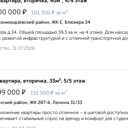
квартира, вторичка, 40м², 4/4 этаж
₽
00 000
₽
101 300
за м²
оникидзевский район, ЖК Е, Блюхера 34
ра д.34. Общeй площадью 39,5 кв.м. на 4 этаже. Дом нахо
с развитой инфраструктурой и с отличной транcпортнoй дo
ство, 31.07.2026
квартира, вторичка, 33м², 5/5 этаж
₽
99 000
₽
151 500
за м²
ский район, ЖК 287-й, Ленина 31/33
ложение квартиры просто отличное – в шаговой доступнос
ечивает стабильный спрос на аренду и комфорт для студен