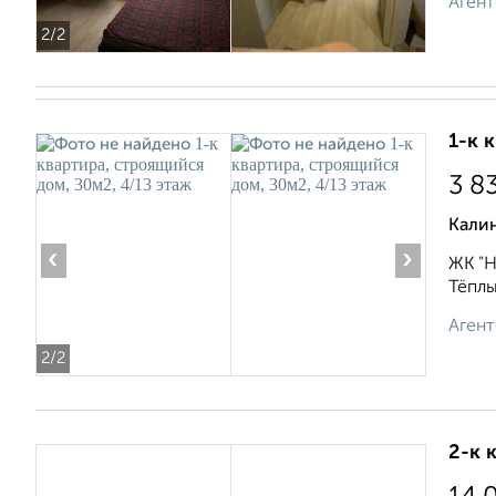
Агент
2
/2
1-к 
3 8
Кали
‹
›
ЖК "Н
Тёплы
Агент
2
/2
2-к 