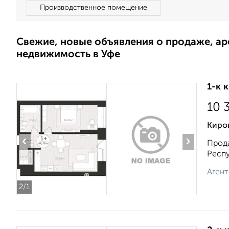
Производственное помещение
Свежие, новые объявления о продаже, а
недвижимость в Уфе
1-к 
10 
Киро
‹
›
Прода
Респу
Агент
2
/1