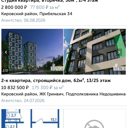
Студия квартира, вторичка, 36м², 2/4 этаж
₽
₽
2 800 000
77 800
за м²
Кировский район, Прибельская 34
Агентство, 06.08.2026
‹
›
2
/2
2-к квартира, строящийся дом, 62м², 13/25 этаж
₽
₽
10 832 500
175 300
за м²
Кировский район, ЖК Гринвич, Подполковника Недошивина
Агентство, 24.07.2026