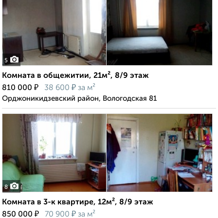
5
Комната в общежитии, 21м², 8/9 этаж
₽
₽
810 000
38 600
за м²
Орджоникидзевский район, Вологодская 81
8
Комната в 3-к квартире, 12м², 8/9 этаж
₽
₽
850 000
70 900
за м²