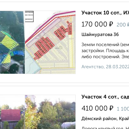
Участок 10 сот., 
₽
170 000
200
Шаймуратова 36
Земли поселений (зе
застройки. Площадь к
либо построений. Эле
Агентство, 28.03.202
Участок 4 сот., са
₽
410 000
1 10
Дёмский район, Кра