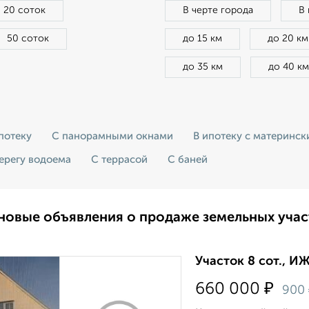
20 соток
В черте города
В
50 соток
до 15 км
до 20 км
до 35 км
до 40 км
потеку
С панорамными окнами
В ипотеку с материнс
ерегу водоема
С террасой
С баней
новые объявления о продаже земельных учас
Участок 8 сот., И
₽
660 000
900