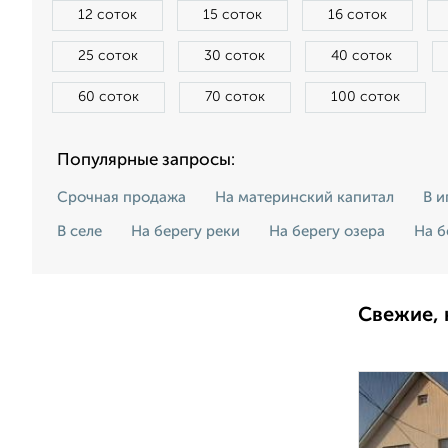
12 соток
15 соток
16 соток
25 соток
30 соток
40 соток
60 соток
70 соток
100 соток
Популярные запросы:
Срочная продажа
На материнский капитал
В и
В селе
На берегу реки
На берегу озера
На б
Свежие, 