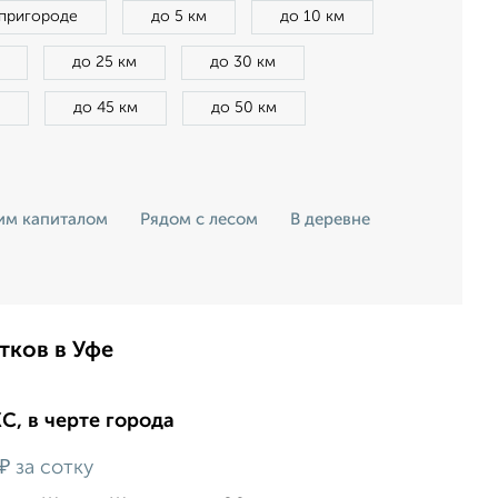
 пригороде
до 5 км
до 10 км
до 25 км
до 30 км
до 45 км
до 50 км
ким капиталом
Рядом с лесом
В деревне
тков в Уфе
ЖС, в черте города
₽
за сотку