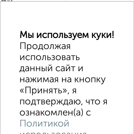
1
Участок 10 сот., ИЖС, 8 км от города
₽
₽
450 000
500
за сотку
Почтовая 22
Собственник, 16.05.2022
Мы используем куки!
Продолжая
использовать
данный сайт и
нажимая на кнопку
2
«Принять», я
Участок 4 сот., садоводство, в черте города
подтверждаю, что я
₽
₽
410 000
1 100
за сотку
Дёмский район, Крайняя 144
ознакомлен(а) с
Собственник, 24.01.2021
Политикой