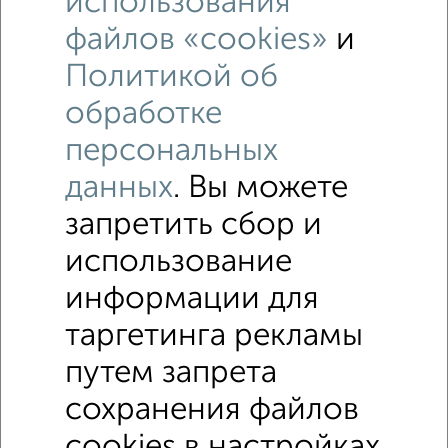
использования
файлов «cookies»
и
Политикой об
обработке
2
персональных
Участок 10 сот., ИЖС, 30 км от города
₽
₽
170 000
200
за сотку
данных
. Вы можете
Шаймуратова 36
Агентство, 28.03.2022
запретить сбор и
использование
информации для
1 / 1
таргетинга рекламы
↑ НАВЕРХ К МЕНЮ
путем запрета
ИЖС
СНТ
В черте города
От собственника
сохранения файлов
cookies в настройках
Контакты
Политика конфиденциальности