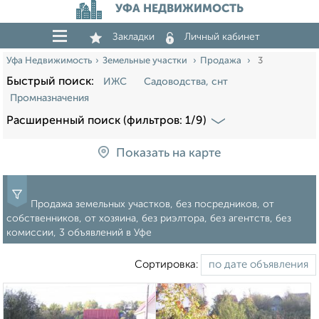
УФА НЕДВИЖИМОСТЬ
Закладки
Личный кабинет
Уфа Недвижимость
Земельные участки
Продажа
3
Быстрый поиск:
ИЖС
Садоводства, снт
Промназначения
Расширенный поиск (фильтров: 1/9)
Показать на карте
Продажа земельных участков, без посредников, от
собственников, от хозяина, без риэлтора, без агентств, без
комиссии, 3 объявлений в Уфе
Сортировка: