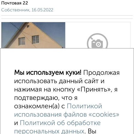
Почтовая 22
Собственник, 16.05.2022
1
Мы используем куки!
Продолжая
Участок 8 сот., ИЖС, в черте города
использовать данный сайт и
₽
₽
660 000
900
за сотку
нажимая на кнопку «Принять», я
Калининский район, мкр. Шакша, Шакшинская 86
подтверждаю, что я
Собственник, 11.01.2023
ознакомлен(а) с
Политикой
Похожие объявления:
использования файлов «cookies»
и
Политикой об обработке
персональных данных
. Вы
↑ НАВЕРХ К МЕНЮ