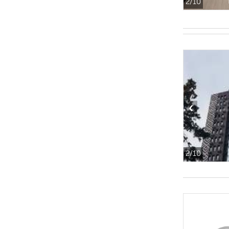
2
/10
‹
2
/10