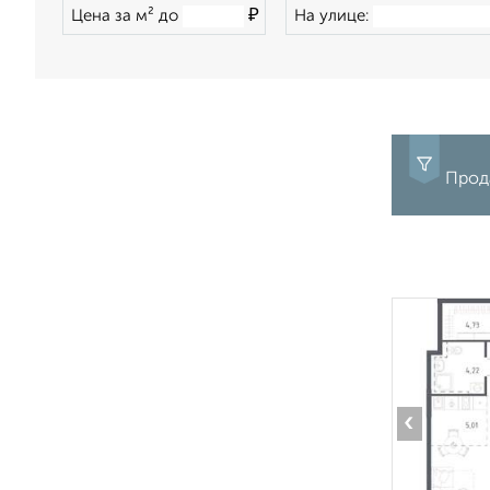
₽
Цена за м² до
На улице:
Прода
‹