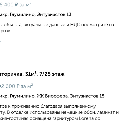
₽
6 400
за м²
мкр. Глумилино, Энтузиастов 13
 объекта, актуальные данные и НДС посмотрите на
гов....
6
вторичка, 31м², 7/25 этаж
₽
92 600
за м²
мкр. Глумилино, ЖК Биосфера, Энтузиастов 15
тов к проживанию благодаря выполненному
у. В отделке использованы немецкие обои, ламинат и
хня-гостиная оснащена гарнитуром Lorenа со