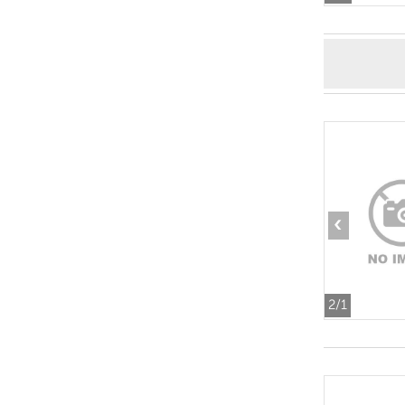
‹
2
/1