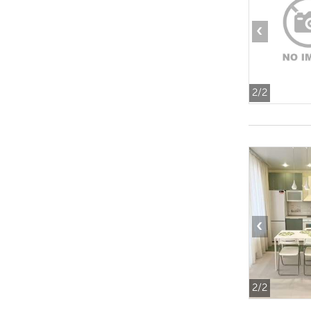
‹
2
/2
‹
2
/2