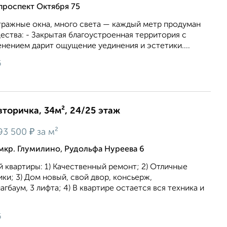
проспект Октября 75
тражные oкна, много света — каждый метр продуман
ства: - Закрытая благоустроенная территория с
нением дарит ощущение уединения и эстетики....
6
вторичка, 34м², 24/25 этаж
₽
93 500
за м²
мкр. Глумилино, Рудольфа Нуреева 6
квартиры: 1) Качественный ремонт; 2) Отличные
ки; 3) Дом новый, свой двор, консьерж,
гбаум, 3 лифта; 4) В квартире остается вся техника и
6