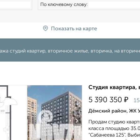
По ключевому слову:
Показать на карте
жа студий квартир, вторичное жилье, вторичка, на вторичн
Студия квартира, 
₽
5 390 350
15
Дёмский район, ЖК 
›
Продам студию кварти
класса площадью 35.0
"Сабанеева 125". Выб