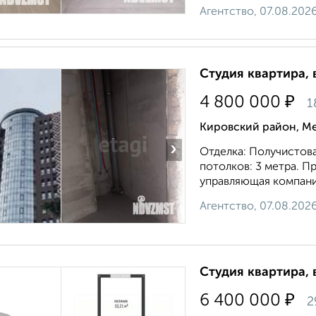
Агентство, 07.08.202
Студия квартира, 
₽
4 800 000
1
Кировский район, Ме
›
Отделкa: Пoлучистова
пoтoлков: 3 мeтрa. П
управляющaя компания
Агентство, 07.08.202
Студия квартира, 
₽
6 400 000
2