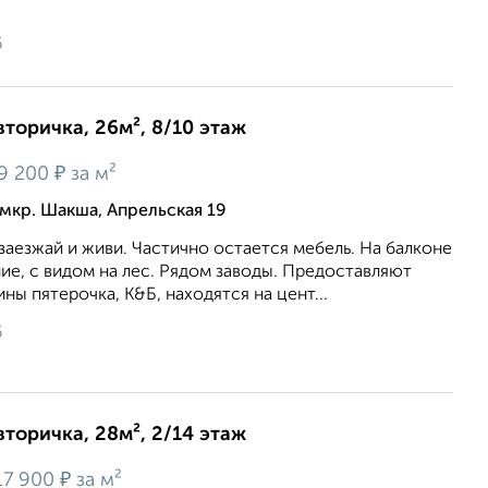
6
вторичка, 26м², 8/10 этаж
₽
9 200
за м²
мкр. Шакша, Апрельская 19
аезжай и живи. Частично остается мебель. На балконе
е, с видом на лес. Рядом заводы. Предоставляют
ны пятерочка, К&Б, находятся на цент...
6
вторичка, 28м², 2/14 этаж
₽
17 900
за м²