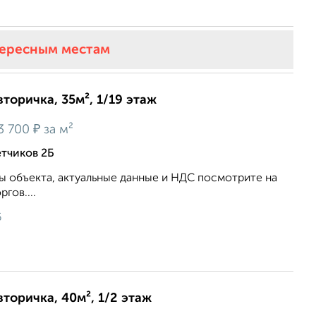
тересным местам
вторичка, 35м², 1/19 этаж
₽
3 700
за м²
тчиков 2Б
 объекта, актуальные данные и НДС посмотрите на
гов....
6
вторичка, 40м², 1/2 этаж