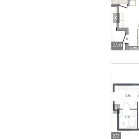
‹
2
/10
‹
2
/2