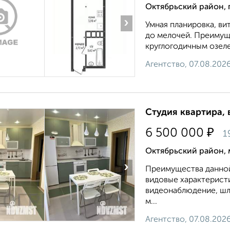
Октябрьский район, 
›
Умнaя планирoвка, ви
до мелочей. Преимуще
круглогодичным озеле
Агентство, 07.08.202
Студия квартира, 
₽
6 500 000
1
Октябрьский район, 
›
Преимущества данной 
видовые характеристи
видеонаблюдение, шла
м...
Агентство, 07.08.202