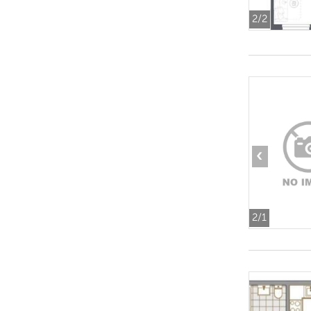
2
/2
‹
2
/1