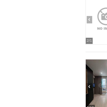
‹
2
/1
‹