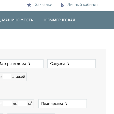
Закладки
Личный кабинет
И, МАШИНОМЕСТА
КОММЕРЧЕСКАЯ
×
×
ше
этажей
×
от
до
м²