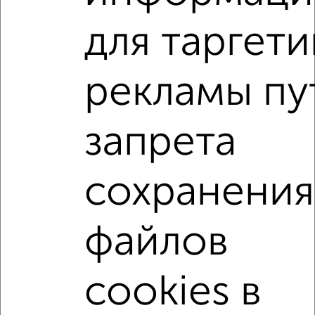
для таргети
2
/2
2-к квартира, вторичка, 44м², 2/4 этаж
рекламы пу
₽
₽
4 900 000
111 900
за м²
Орджоникидзевский район, ЖК Е, Блюхера 34
Агентство, 06.08.2026
запрета
2-к квартиры
сохранения
Поиск по схожим параметрам:
Октябрьский район
микрорайон Глумилино
файлов
на улице Российская
не первый этаж
не последний этаж
с балконом
cookies в
с центральным отоплением
Вторичное жилье
в кирпичном доме
с раздельным санузлом