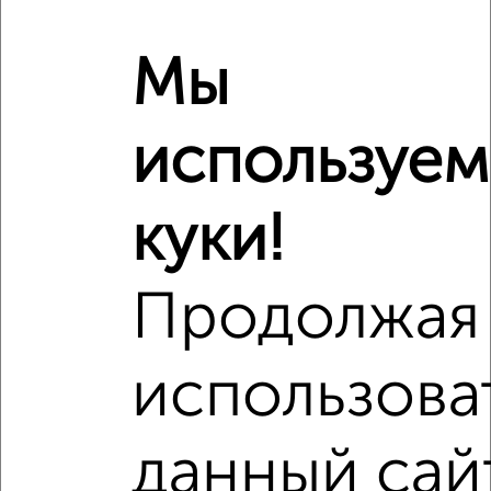
Мы
используем
куки!
Продолжая
Сравнение средних цен
2‑комнатные квартиры с похожей площадью ±10%
использова
₽
6 040 000
данный сай
₽
5 150 000