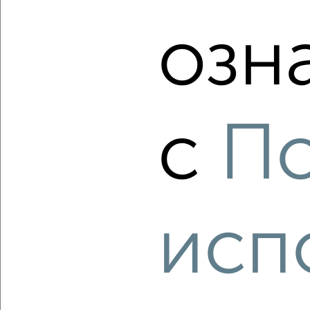
Агентство, 07.08.2026
озн
‹
›
с
По
2
/8
2-к квартира, вторичка, 45м², 2/2 этаж
₽
₽
3 900 000
86 700
за м²
Орджоникидзевский район, Мира 9/2
Агентство, 07.08.2026
исп
‹
›