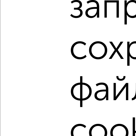
зап
Орджоникидзевский район, ЖК Е, Блюхера 34
Агентство, 06.08.2026
1 / 2
2
сох
Как купить двухкомнатную квартиру, в кирпичном доме
в Уфе на сайте Уфа-недвижимость?
Используя удобную форму поиска с множеством
фильтров и сортировкой по параметрам, вы можете
подобрать для покупки двухкомнатную квартиру, в
фай
кирпичном доме в Уфе.
Найденные предложения: 98 объявлений, можно
посмотреть в виде списка или на карте, с описанием,
расположением, ценой и другими подробностями.
Подберите подходящую недвижимость из предложений
cook
от собственников, риэлторов, застройщиков и агенств
недвижимости, связаться с ними можно по телефону или
написать сообщение в любом удобном для вас