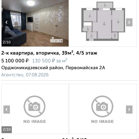
‹
›
2
/10
2-к квартира, вторичка, 39м², 4/5 этаж
₽
₽
5 100 000
130 500
за м²
Орджоникидзевский район, Первомайская 2А
Агентство, 07.08.2026
‹
›
2
/10