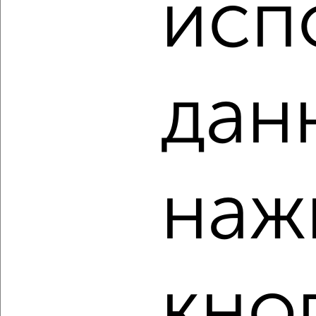
исп
₽
₽
5 425 545
121 600
за м²
Ленинский район, ЖК Город Природы, Ивана Спатара 14
Агентство, 07.08.2026
дан
‹
›
2
/1
наж
2-к квартира, строящийся дом, 54м², 14/24 этаж
₽
₽
6 553 333
120 600
за м²
Ленинский район, ЖК Город Природы, Ивана Спатара 14
Агентство, 07.08.2026
кно