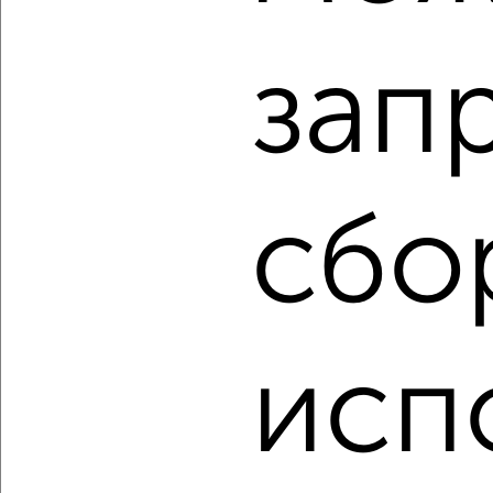
2-к квартира, вторичка, 45м², 4/4 этаж
₽
₽
4 850 000
106 900
за м²
Орджоникидзевский район, ЖК Е, Блюхера 34
зап
Агентство, 06.08.2026
‹
›
сбо
2
/2
2-к квартира, вторичка, 56м², 4/4 этаж
₽
₽
4 900 000
86 900
за м²
исп
Орджоникидзевский район, Боткина 2
Агентство, 06.08.2026