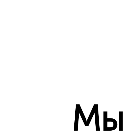
Кировский район, мкр. Урал, Рабкоров 2/1
Агентство, 07.08.2026
Виртуальные 3D-туры по музеям и объектам
культуры
‹
›
2
/2
2-к квартира, вторичка, 57м², 22/26 этаж
Мы
₽
₽
6 900 000
122 200
за м²
Орджоникидзевский район, ЖК Зелёный Берег, Блюхера 3/6
Агентство, 07.08.2026