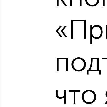
‹
›
2
/10
«Пр
2-к квартира, вторичка, 62м², 5/5 этаж
₽
₽
6 900 000
111 300
за м²
Калининский район, Первомайская 28А
Агентство, 07.08.2026
под
‹
›
что 
2
/2
2-к квартира, вторичка, 42м², 6/10 этаж
₽
₽
4 200 000
99 300
за м²
Октябрьский район, мкр. Глумилино, Уфимское шоссе 18/5