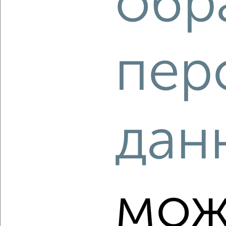
обр
‹
›
пер
2
/10
2-к квартира, вторичка, 40м², 8/9 этаж
₽
₽
5 150 000
128 800
за м²
Октябрьский район, мкр. Глумилино, Российская 153
дан
Агентство, 06.08.2026
‹
›
мож
2
/2