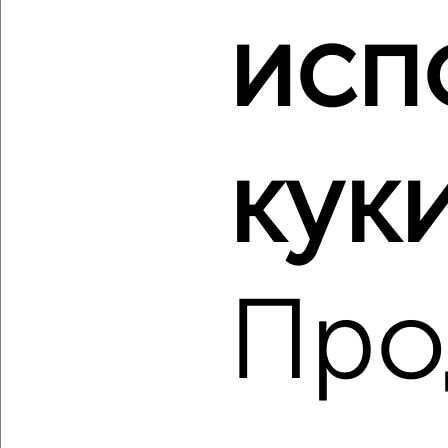
исп
‹
›
2
/1
куки
2-к квартира, строящийся дом, 54м², 18/24 этаж
₽
₽
6 553 333
120 600
за м²
Ленинский район, ЖК Город Природы, Ивана Спатара 14
Агентство, 07.08.2026
Про
‹
›
2
/1
2-к квартира, строящийся дом, 45м², 19/24 этаж