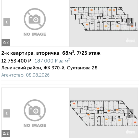
‹
›
2
/2
2-к квартира, вторичка, 68м², 7/25 этаж
₽
₽
12 753 400
187 000
за м²
Ленинский район, ЖК 370-й, Султанова 28
Агентство, 08.08.2026
‹
›
2
/2