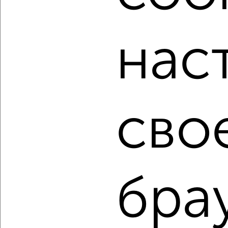
мессенджере, это безопасно и бесплатно.
Для покупки квартиры доступна ипотека от крупнейших
банков России: СберБанк, ВТБ, Альфа-Банк,
нас
Россельхозбанк, Совкомбанк, Т-Банк, Росбанк, Почта
Банк на сумму от 400 000 до 120 000 000 рублей сроком
до 30 лет.
Сайт работает во многих городах России.
Сколько стоит купить двухкомнатную квартиру в Уфе?
сво
Цена недвижимости: мин. от
3750000
руб. до макс.
15000000
руб.
Средняя цена:
7387989
руб.
Цена за м2: от
110294
руб. до
211267
руб.
бра
Средняя цена за м2:
142076
руб.
Площадь: от
34
м2 до
71
м2