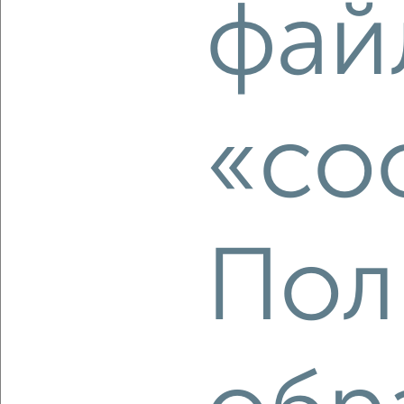
фай
2
/2
2-к квартира, вторичка, 53м², 5/15 этаж
₽
₽
13 700 000
257 100
за м²
Кировский район, ЖК 570-й, Новомостовая 8
Агентство, 06.08.2026
«co
‹
›
Пол
2
/1
2-к квартира, строящийся дом, 34м², 22/24 этаж
₽
₽
4 426 034
130 600
за м²
Ленинский район, ЖК Город Природы, Ивана Спатара 14
Агентство, 06.08.2026