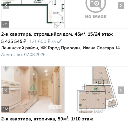
‹
›
2
/1
2-к квартира, строящийся дом, 45м², 15/24 этаж
₽
₽
5 425 545
121 600
за м²
Ленинский район, ЖК Город Природы, Ивана Спатара 14
Агентство, 07.08.2026
‹
›
2
/2
2-к квартира, вторичка, 59м², 1/10 этаж
₽
₽
7 490 000
126 800
за м²