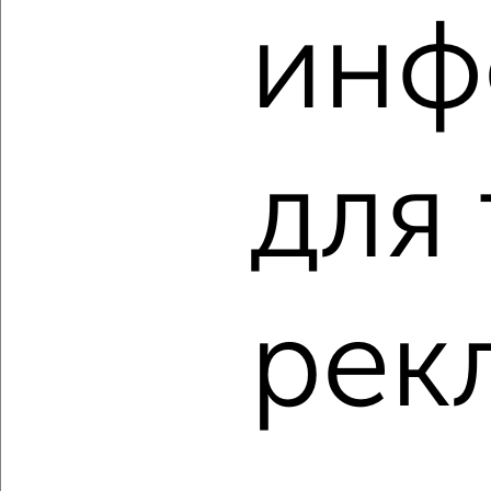
‹
›
инф
2
/10
2-к квартира, вторичка, 71м², 7/14 этаж
₽
₽
15 000 000
212 500
за м²
для
Кировский район, мкр. Новый, Пушкина 43
Агентство, 06.08.2026
рек
‹
›
2
/2
2-к квартира, вторичка, 44м², 2/4 этаж
₽
₽
4 900 000
111 900
за м²