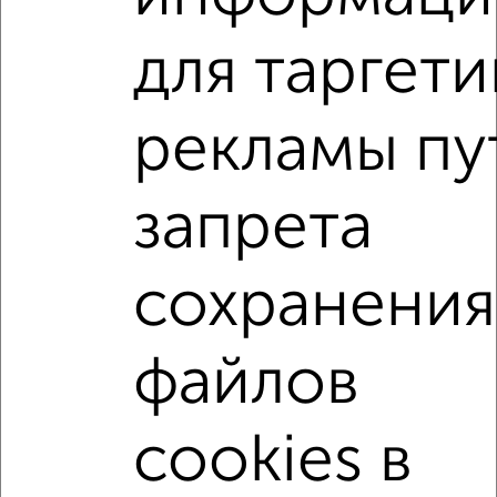
2
/7
для таргети
2-к квартира, вторичка, 50м², 10/10 этаж
₽
₽
6 500 000
131 400
за м²
рекламы пу
Кировский район, мкр. Кузнецовский Затон, Булата
Имашева 3
Агентство, 01.08.2026
запрета
2-к квартиры
Поиск по схожим параметрам:
сохранения
Кировский район
микрорайон Урал
файлов
на улице Рабкоров
на первом этаже
не последний этаж
с балконом
c большой кухней
cookies в
с центральным отоплением
Вторичное жилье
в кирпичном доме
с раздельным санузлом