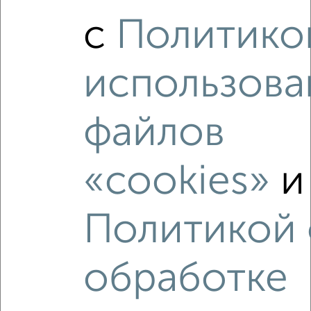
‹
›
с
Политико
2
/2
использова
2-к квартира, вторичка, 36м², 15/26 этаж
₽
₽
6 300 000
174 800
за м²
Кировский район, ЖК Менделеевский, Бакалинская 4
файлов
Агентство, 08.08.2026
«cookies»
и
‹
›
Политикой 
2
/2
обработке
2-к квартира, вторичка, 57м², 3/9 этаж
₽
₽
5 690 000
100 000
за м²
Кировский район, Степана Кувыкина 4/1