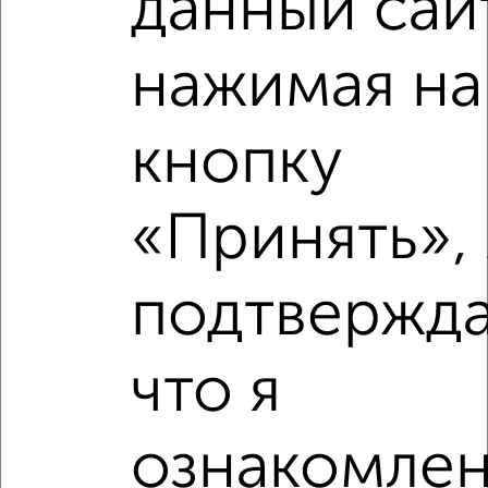
данный сай
нажимая на
кнопку
«Принять», 
подтвержд
Рядом, с меньшей ценой
что я
Недалеко от Рабкоров 2/1 с ценой ниже
ознакомлен