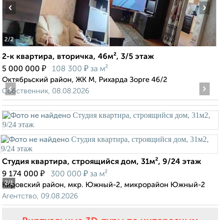
‹
›
2
/2
2-к квартира, вторичка, 46м², 3/5 этаж
₽
₽
5 000 000
108 300
за м²
Октябрьский район, ЖК М, Рихарда Зорге 46/2
‹
›
Собственник, 08.08.2026
Студия квартира, строящийся дом, 31м², 9/24 этаж
₽
₽
9 174 000
300 000
за м²
2
/1
Кировский район, мкр. Южный-2, микрорайон Южный-2
Агентство, 09.08.2026