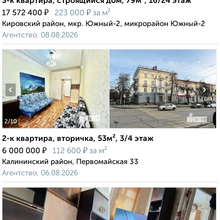
3-к квартира, строящийся дом, 79м², 16/24 этаж
₽
₽
17 572 400
223 000
за м²
Кировский район, мкр. Южный-2, микрорайон Южный-2
Агентство, 08.08.2026
‹
›
2
/10
2-к квартира, вторичка, 53м², 3/4 этаж
₽
₽
6 000 000
112 600
за м²
Калининский район, Первомайская 33
Агентство, 06.08.2026