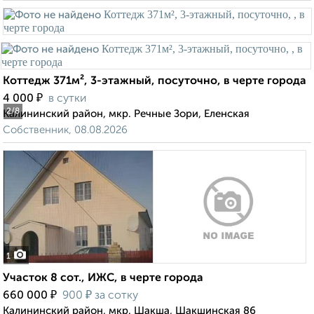
Коттедж 371м², 3-этажный, посуточно, в черте города
₽
4 000
в сутки
2
/8
Калининский район, мкр. Речные Зори, Еленская
Собственник, 08.08.2026
1
Участок 8 сот., ИЖС, в черте города
₽
₽
660 000
900
за сотку
Калининский район, мкр. Шакша, Шакшинская 86