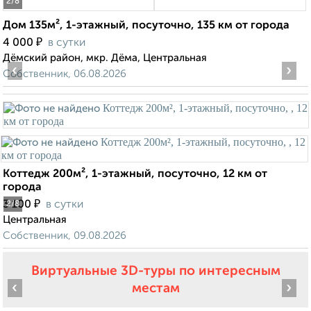
2
/8
Дом 135м², 1-этажный, посуточно, 135 км от города
₽
4 000
в сутки
Дёмский район, мкр. Дёма, Центральная
‹
›
Собственник, 06.08.2026
Коттедж 200м², 1-этажный, посуточно, 12 км от
города
₽
3 100
в сутки
2
/8
Центральная
Собственник, 09.08.2026
Виртуальные 3D-туры по интересным
‹
›
местам