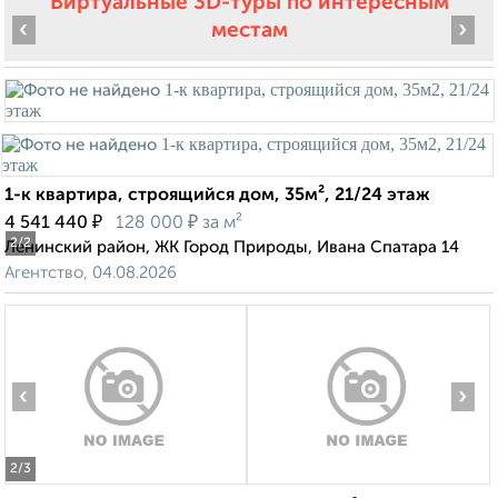
Виртуальные 3D-туры по интересным
‹
›
местам
1-к квартира, строящийся дом, 35м², 21/24 этаж
₽
₽
4 541 440
128 000
за м²
2
/2
Ленинский район, ЖК Город Природы, Ивана Спатара 14
Агентство, 04.08.2026
‹
›
2
/3