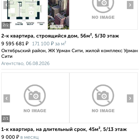
‹
›
2
/2
2-к квартира, строящийся дом, 56м², 5/30 этаж
₽
₽
9 595 681
171 100
за м²
Октябрьский район, ЖК Урман Сити, жилой комплекс Урман
Сити
Агентство, 06.08.2026
‹
›
2
/1
1-к квартира, на длительный срок, 45м², 5/13 этаж
₽
9 000
в месяц