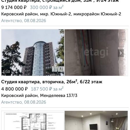
Студия квартира, строящийся дом, 31м², 9/24 этаж
₽
₽
9 174 000
300 000
за м²
Кировский район, мкр. Южный-2, микрорайон Южный-2
Агентство, 08.08.2026
‹
›
2
/10
Студия квартира, вторичка, 26м², 6/22 этаж
₽
₽
4 800 000
187 500
за м²
Кировский район, Менделеева 137/3
Агентство, 08.08.2026