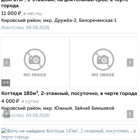
Дом 67м², 1-этажный, на длительный срок, в черте
города
₽
11 000
в месяц
Кировский район, мкр. Дружба-2, Белореченская 1
Агентство, 06.08.2026
‹
›
2
/8
Коттедж 180м², 2-этажный, посуточно, в черте города
₽
4 000
в сутки
Кировский район, мкр. Южный, Зайнаб Биишевой
‹
›
Агентство, 04.08.2026