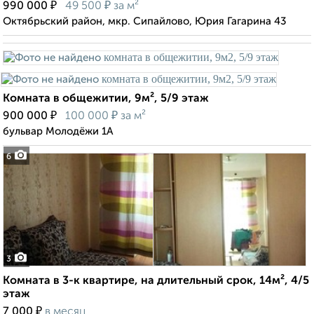
₽
₽
990 000
49 500
за м²
Октябрьский район, мкр. Сипайлово, Юрия Гагарина 43
Комната в общежитии, 9м², 5/9 этаж
₽
₽
900 000
100 000
за м²
бульвар Молодёжи 1А
6
3
Комната в 3-к квартире, на длительный срок, 14м², 4/5
этаж
₽
7 000
в месяц