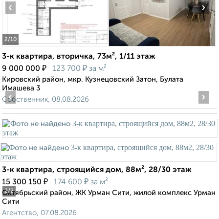
‹
›
2
/10
3-к квартира, вторичка, 73м², 1/11 этаж
₽
₽
9 000 000
123 700
за м²
Кировский район, мкр. Кузнецовский Затон, Булата
Имашева 3
‹
›
Собственник, 08.08.2026
3-к квартира, строящийся дом, 88м², 28/30 этаж
₽
₽
15 300 150
174 600
за м²
2
/2
Октябрьский район, ЖК Урман Сити, жилой комплекс Урман
Сити
Агентство, 07.08.2026