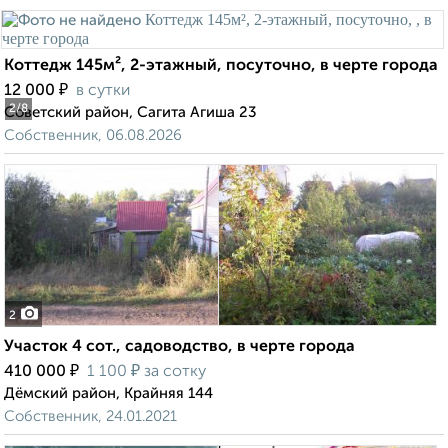
Коттедж 145м², 2-этажный, посуточно, в черте города
₽
12 000
в сутки
2
/8
Советский район, Сагита Агиша 23
Собственник, 06.08.2026
2
Участок 4 сот., садоводство, в черте города
₽
₽
410 000
1 100
за сотку
Дёмский район, Крайняя 144
Собственник, 24.01.2021