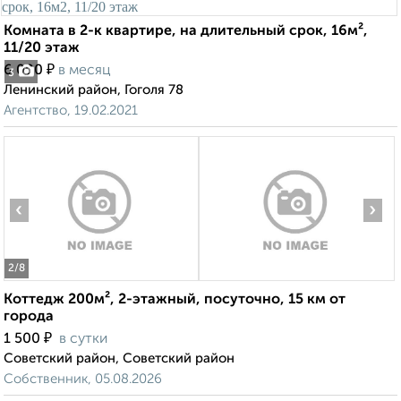
Комната в 2-к квартире, на длительный срок, 16м²,
11/20 этаж
₽
6 000
в месяц
3
Ленинский район, Гоголя 78
Агентство, 19.02.2021
‹
›
2
/8
Коттедж 200м², 2-этажный, посуточно, 15 км от
города
₽
1 500
в сутки
Советский район, Советский район
Собственник, 05.08.2026