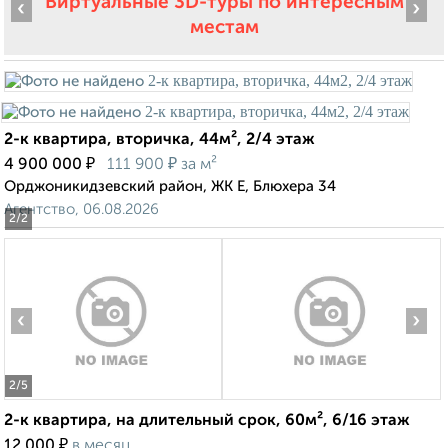
Виртуальные 3D-туры по интересным
‹
›
местам
2-к квартира, вторичка, 44м², 2/4 этаж
₽
₽
4 900 000
111 900
за м²
Орджоникидзевский район, ЖК Е, Блюхера 34
Агентство, 06.08.2026
2
/2
‹
›
2
/5
2-к квартира, на длительный срок, 60м², 6/16 этаж
₽
12 000
в месяц