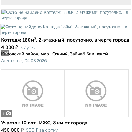
Коттедж 180м², 2-этажный, посуточно, в черте города
₽
4 000
в сутки
2
/8
Кировский район, мкр. Южный, Зайнаб Биишевой
Агентство, 04.08.2026
1
Участок 10 сот., ИЖС, 8 км от города
₽
₽
450 000
500
за сотку