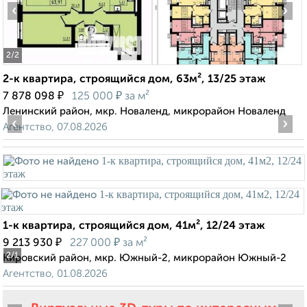
‹
›
2
/2
2-к квартира, строящийся дом, 63м², 13/25 этаж
₽
₽
7 878 098
125 000
за м²
Ленинский район, мкр. Новаленд, микрорайон Новаленд
‹
›
Агентство, 07.08.2026
1-к квартира, строящийся дом, 41м², 12/24 этаж
₽
₽
9 213 930
227 000
за м²
2
/1
Кировский район, мкр. Южный-2, микрорайон Южный-2
Агентство, 01.08.2026