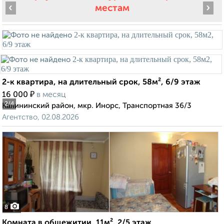
‹
›
местам
2-к квартира, на длительный срок, 58м², 6/9 этаж
₽
16 000
в месяц
2
/4
Калининский район, мкр. Инорс, Транспортная 36/3
Агентство, 02.08.2026
8
Комната в общежитии, 11м², 2/5 этаж