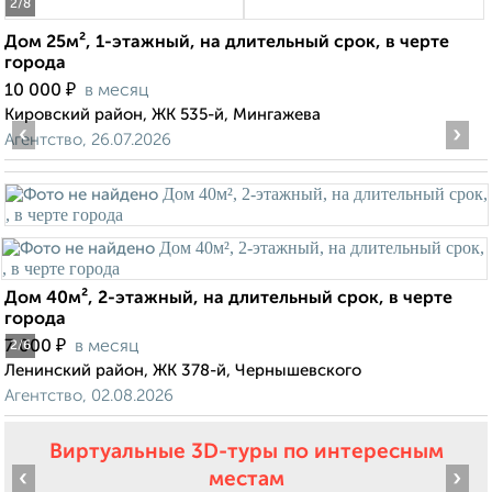
2
/8
Дом 25м², 1-этажный, на длительный срок, в черте
города
₽
10 000
в месяц
Кировский район, ЖК 535-й, Мингажева
‹
›
Агентство, 26.07.2026
Дом 40м², 2-этажный, на длительный срок, в черте
города
₽
7 000
в месяц
2
/6
Ленинский район, ЖК 378-й, Чернышевского
Агентство, 02.08.2026
Виртуальные 3D-туры по интересным
‹
›
местам