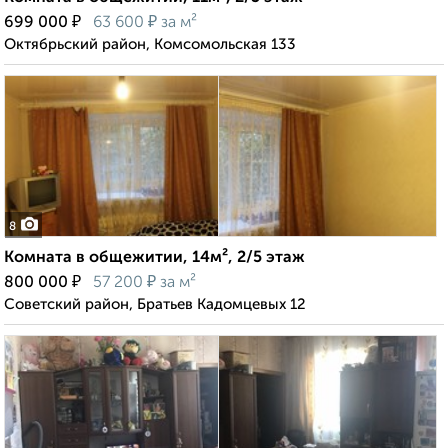
₽
₽
699 000
63 600
за м²
Октябрьский район, Комсомольская 133
8
Комната в общежитии, 14м², 2/5 этаж
₽
₽
800 000
57 200
за м²
Советский район, Братьев Кадомцевых 12