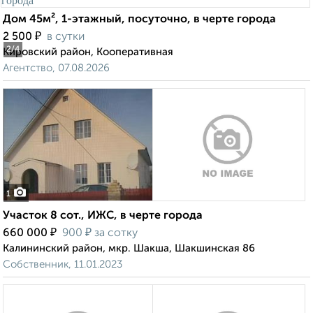
Дом 45м², 1-этажный, посуточно, в черте города
₽
2 500
в сутки
2
/4
Кировский район, Кооперативная
Агентство, 07.08.2026
1
Участок 8 сот., ИЖС, в черте города
₽
₽
660 000
900
за сотку
Калининский район, мкр. Шакша, Шакшинская 86
Собственник, 11.01.2023