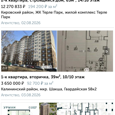
2-к квартира, строящийся дом, 63м², 14/16 этаж
₽
₽
12 270 833
194 200
за м²
Кировский район, ЖК Терле Парк, жилой комплекс Терле
Парк
Агентство, 02.08.2026
‹
›
2
/2
1-к квартира, вторичка, 39м², 10/10 этаж
₽
₽
3 650 000
92 700
за м²
Калининский район, мкр. Шакша, Гвардейская 58к2
Агентство, 03.08.2026