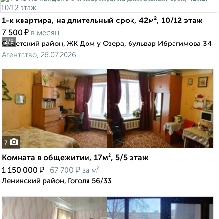
1-к квартира, на длительный срок, 42м², 10/12 этаж
₽
7 500
в месяц
2
/5
Советский район, ЖК Дом у Озера, бульвар Ибрагимова 34
Агентство, 26.07.2026
7
Комната в общежитии, 17м², 5/5 этаж
₽
₽
1 150 000
67 700
за м²
Ленинский район, Гоголя 56/33