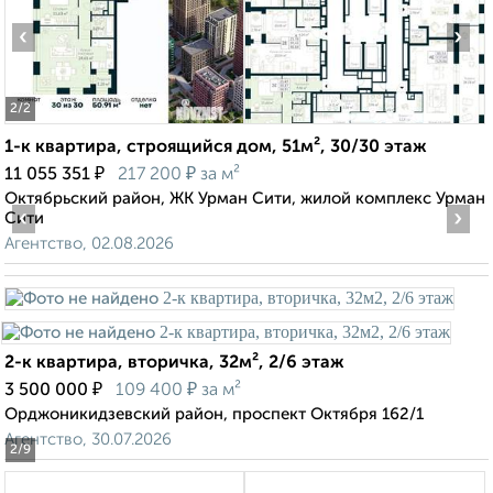
‹
›
2
/2
1-к квартира, строящийся дом, 51м², 30/30 этаж
₽
₽
11 055 351
217 200
за м²
Октябрьский район, ЖК Урман Сити, жилой комплекс Урман
‹
›
Сити
Агентство, 02.08.2026
2-к квартира, вторичка, 32м², 2/6 этаж
₽
₽
3 500 000
109 400
за м²
Орджоникидзевский район, проспект Октября 162/1
Агентство, 30.07.2026
2
/9