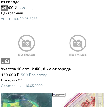
от города
₽
34 000
в месяц
2
/8
Центральная
Агентство, 10.08.2026
1
Участок 10 сот., ИЖС, 8 км от города
₽
₽
450 000
500
за сотку
Почтовая 22
Собственник, 16.05.2022