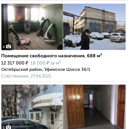
4
Помещение свободного назначения, 688 м²
₽
₽
12 317 000
18 000
за м²
Октябрьский район, Уфимское Шоссе 36/1
Собственник, 27.04.2021
3