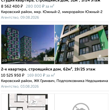
Студия квартира, строящийся дом, 31м², 5/24 этаж
₽
₽
8 562 400
280 000
за м²
Кировский район, мкр. Южный-2, микрорайон Южный-2
Агентство, 09.08.2026
‹
›
2
/2
2-к квартира, строящийся дом, 62м², 19/25 этаж
₽
₽
10 525 950
169 800
за м²
Кировский район, ЖК Гринвич, Подполковника Недошивина
Агентство, 03.08.2026