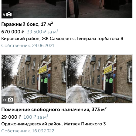
8
Гаражный бокс, 17 м²
₽
₽
670 000
39 500
за м²
Кировский район, ЖК Самоцветы, Генерала Горбатова 8
Собственник, 29.06.2021
11
Помещение свободного назначения, 373 м²
₽
₽
29 000
100
за м²
Орджоникидзевский район, Матвея Пинского 3
Собственник, 16.03.2022