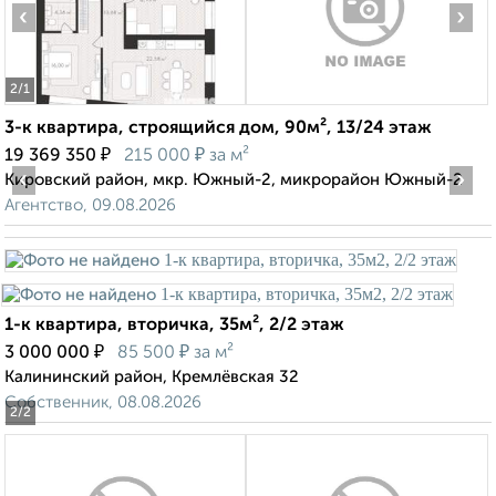
‹
›
2
/1
3-к квартира, строящийся дом, 90м², 13/24 этаж
₽
₽
19 369 350
215 000
за м²
‹
›
Кировский район, мкр. Южный-2, микрорайон Южный-2
Агентство, 09.08.2026
1-к квартира, вторичка, 35м², 2/2 этаж
₽
₽
3 000 000
85 500
за м²
Калининский район, Кремлёвская 32
Собственник, 08.08.2026
2
/2