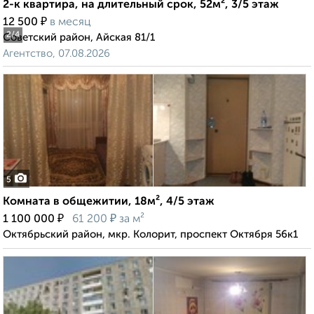
2-к квартира, на длительный срок, 52м², 3/5 этаж
₽
12 500
в месяц
2
/4
Советский район, Айская 81/1
Агентство, 07.08.2026
5
Комната в общежитии, 18м², 4/5 этаж
₽
₽
1 100 000
61 200
за м²
Октябрьский район, мкр. Колорит, проспект Октября 56к1