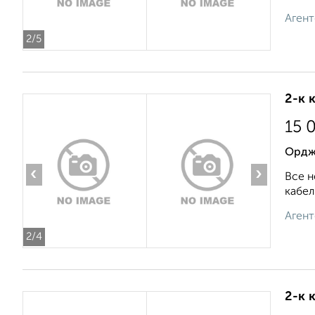
Агент
2
/5
2-к 
15 
Ордж
‹
›
Все н
кабел
Агент
2
/4
2-к 