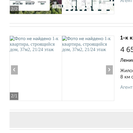
Агент
2
/2
1-к 
4 6
Лени
‹
›
Жилой
8 км 
Агент
2
/1