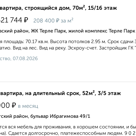
квартира, строящийся дом, 70м², 15/16 этаж
₽
621 744
₽
208 400
за м²
ский район, ЖК Терле Парк, жилой комплекс Терле Парк
 площадь: 70.17 кв.м. Высота потолков 2.95 м. Срок сдачи 
атио. Вид на лес. Вид на реку. Эскроу-счет. Застройщик ГК 
ство, 07.08.2026
квартира, на длительный срок, 52м², 3/5 этаж
₽
000
в месяц
ский район, бульвар Ибрагимова 49/1
ся вся мебель для проживания, в хорошем состоянии, и быт
а). Сдается долгосрочно, платежеспособным людям. 9 0 2 2 7