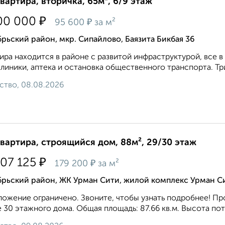
квартира, вторичка, 65м², 6/9 этаж
₽
00 000
₽
95 600
за м²
рьский район, мкр. Сипайлово, Баязита Бикбая 36
ира находится в районе с развитой инфраструктурой, все в
линики, аптека и остановка общественного транспорта. Три
ство, 08.08.2026
квартира, строящийся дом, 88м², 29/30 этаж
₽
707 125
₽
179 200
за м²
брьский район, ЖК Урман Сити, жилой комплекс Урман С
ожение ограничено. Звоните, чтобы узнать подробнее! Про
 30 этажного дома. Общая площадь: 87.66 кв.м. Высота потол