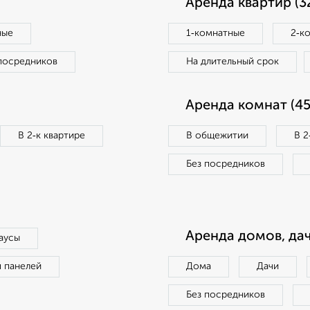
Аренда квартир (3
ные
1‑комнатные
2‑к
посредников
На длительный срок
Аренда комнат (45
В 2‑к квартире
В общежитии
В 2
Без посредников
Аренда домов, дач
аусы
п панелей
Дома
Дачи
Без посредников