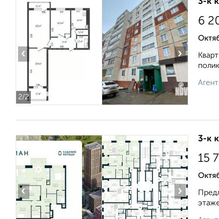
3-к 
6 2
Октяб
‹
›
Кварт
полик
Агент
2
/2
3-к 
15 
Октя
‹
›
Предл
этаже