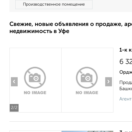
Производственное помещение
Свежие, новые объявления о продаже, а
недвижимость в Уфе
1-к 
6 3
Орджо
‹
›
Прода
Башко
Агент
2
/2