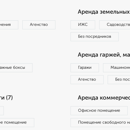
Аренда земельных 
чения
Агенство
ИЖС
Садоводст
Без посредников
Аренда гаржей, м
ражные боксы
Гаражи
Машиноме
Агенство
Без по
 (7)
Аренда коммерчес
Офисное помещение
ое помещение
Помещение свободного н