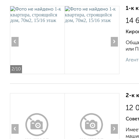
1-к 
14 
Киров
‹
›
Общая
или П
Агент
2
/10
2-к 
12 
Совет
‹
›
Имеет
машин