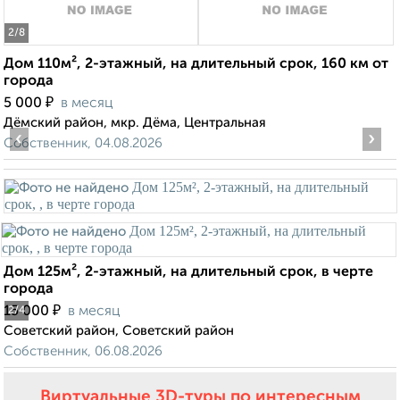
2
/8
Дом 110м², 2-этажный, на длительный срок, 160 км от
города
₽
5 000
в месяц
Дёмский район, мкр. Дёма, Центральная
‹
›
Собственник, 04.08.2026
Дом 125м², 2-этажный, на длительный срок, в черте
города
₽
15 000
в месяц
2
/4
Советский район, Советский район
Собственник, 06.08.2026
Виртуальные 3D-туры по интересным