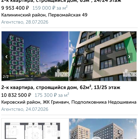
2-к квартира, строящийся дом, 63м², 24/24 этаж
₽
₽
9 953 400
159 000
за м²
Калининский район, Первомайская 49
Агентство, 28.07.2026
‹
›
2
/2
2-к квартира, строящийся дом, 62м², 13/25 этаж
₽
₽
10 832 500
175 300
за м²
Кировский район, ЖК Гринвич, Подполковника Недошивина
Агентство, 24.07.2026