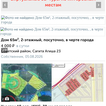
‹
›
местам
Дом 65м², 2-этажный, посуточно, в черте города
₽
4 000
в сутки
2
/8
Советский район, Сагита Агиша 23
Собственник, 05.08.2026
2