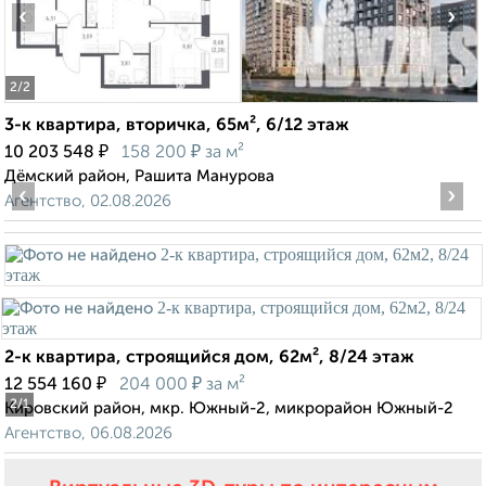
‹
›
2
/2
3-к квартира, вторичка, 65м², 6/12 этаж
₽
₽
10 203 548
158 200
за м²
Дёмский район, Рашита Манурова
‹
›
Агентство, 02.08.2026
2-к квартира, строящийся дом, 62м², 8/24 этаж
₽
₽
12 554 160
204 000
за м²
2
/1
Кировский район, мкр. Южный-2, микрорайон Южный-2
Агентство, 06.08.2026