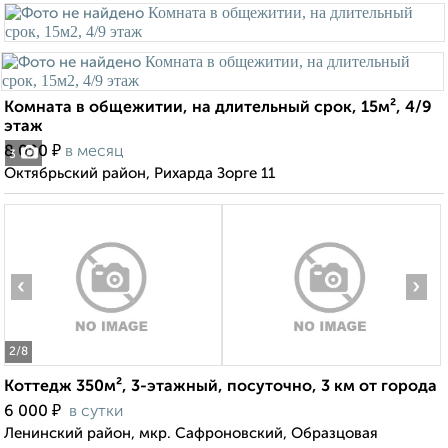
Комната в общежитии, на длительный срок, 15м², 4/9
этаж
₽
8 000
в месяц
3
Октябрьский район, Рихарда Зорге 11
‹
›
2
/8
Коттедж 350м², 3-этажный, посуточно, 3 км от города
₽
6 000
в сутки
Ленинский район, мкр. Сафроновский, Образцовая