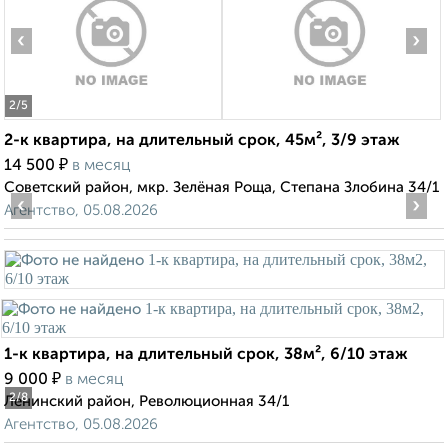
‹
›
2
/5
2-к квартира, на длительный срок, 45м², 3/9 этаж
₽
14 500
в месяц
Советский район, мкр. Зелёная Роща, Степана Злобина 34/1
‹
›
Агентство, 05.08.2026
1-к квартира, на длительный срок, 38м², 6/10 этаж
₽
9 000
в месяц
2
/8
Ленинский район, Революционная 34/1
Агентство, 05.08.2026