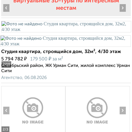
Виртуальные 3D-туры по интересным
‹
›
местам
Студия квартира, строящийся дом, 32м², 4/30 этаж
₽
₽
5 794 782
179 500
за м²
2
/10
Октябрьский район, ЖК Урман Сити, жилой комплекс Урман
Сити
Агентство, 06.08.2026
‹
›
2
/3