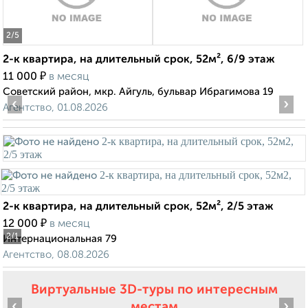
2
/5
2-к квартира, на длительный срок, 52м², 6/9 этаж
₽
11 000
в месяц
Советский район, мкр. Айгуль, бульвар Ибрагимова 19
‹
›
Агентство, 01.08.2026
2-к квартира, на длительный срок, 52м², 2/5 этаж
₽
12 000
в месяц
2
/1
Интернациональная 79
Агентство, 08.08.2026
Виртуальные 3D-туры по интересным
‹
›
местам