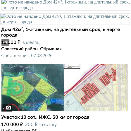
Дом 42м², 1-этажный, на длительный срок, в черте
города
₽
10 000
в месяц
2
/8
Советский район, Обрывная
Собственник, 07.08.2026
2
Участок 10 сот., ИЖС, 30 км от города
₽
₽
170 000
200
за сотку