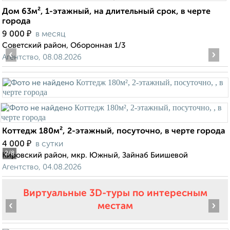
Дом 63м², 1-этажный, на длительный срок, в черте
города
₽
9 000
в месяц
Советский район, Оборонная 1/3
‹
›
Агентство, 08.08.2026
Коттедж 180м², 2-этажный, посуточно, в черте города
₽
4 000
в сутки
2
/8
Кировский район, мкр. Южный, Зайнаб Биишевой
Агентство, 04.08.2026
Виртуальные 3D-туры по интересным
‹
›
местам