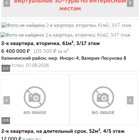
Виртуальные 3D-туры по интересным
‹
›
местам
2-к квартира, вторичка, 61м², 3/17 этаж
₽
₽
6 400 000
105 500
за м²
Калининский район, мкр. Инорс-4, Валерия Лесунова 8
Агентство, 07.08.2026
2
/2
‹
›
2
/6
2-к квартира, на длительный срок, 52м², 4/5 этаж
₽
12 000
в месяц