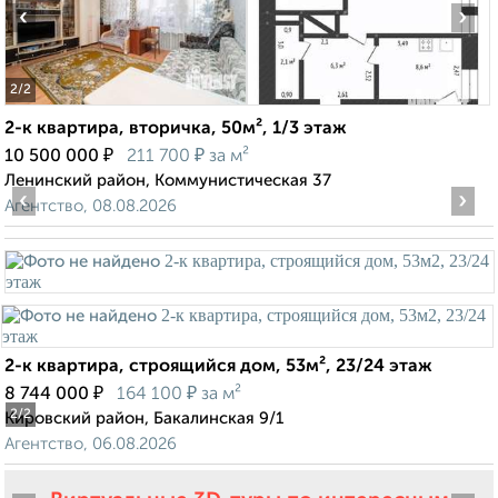
‹
›
2
/2
2-к квартира, вторичка, 50м², 1/3 этаж
₽
₽
10 500 000
211 700
за м²
Ленинский район, Коммунистическая 37
‹
›
Агентство, 08.08.2026
2-к квартира, строящийся дом, 53м², 23/24 этаж
₽
₽
8 744 000
164 100
за м²
2
/2
Кировский район, Бакалинская 9/1
Агентство, 06.08.2026