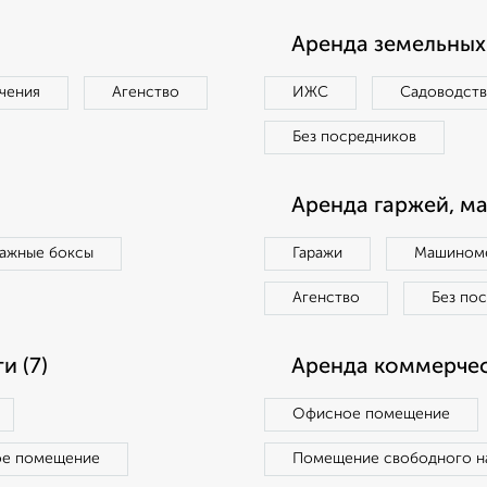
Аренда земельных 
чения
Агенство
ИЖС
Садоводст
Без посредников
Аренда гаржей, м
ражные боксы
Гаражи
Машиноме
Агенство
Без по
 (7)
Аренда коммерчес
Офисное помещение
ое помещение
Помещение свободного н