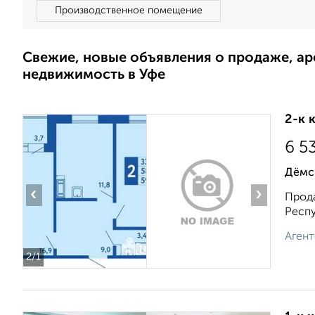
Производственное помещение
Свежие, новые объявления о продаже, а
недвижимость в Уфе
2-к 
6 5
Дёмс
‹
›
Прода
Респу
Агент
2
/1