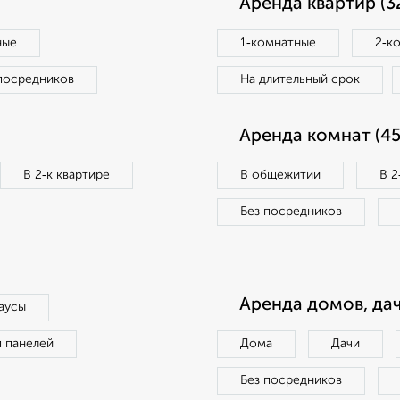
Аренда квартир (3
ные
1‑комнатные
2‑к
посредников
На длительный срок
Аренда комнат (45
В 2‑к квартире
В общежитии
В 2
Без посредников
Аренда домов, дач
аусы
п панелей
Дома
Дачи
Без посредников