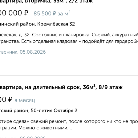
квартира, вторичка, 35м², 2/2 этаж
₽
00 000
₽
85 500
за м²
нинский район, Кремлёвская 32
ёвская, д. 32. Состояние и планировка: Свежий, аккуратны
ранства. Есть отдельная кладовая - подойдёт для гардеробно
венник, 05.08.2026
квартира, на длительный срок, 36м², 8/9 этаж
₽
00
в месяц
ский район, 50-летия Октября 2
ртире сделан свежий ремонт, после которого ни кто не 
трации. Можно с животными....