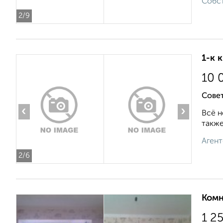
Собст
2
/9
1-к 
10 
Сове
‹
›
Всё н
также
Агент
2
/6
Комн
1 2