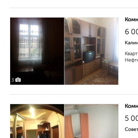
Комн
6 0
Калин
Кварт
Нефт
3
Комн
5 0
Сове