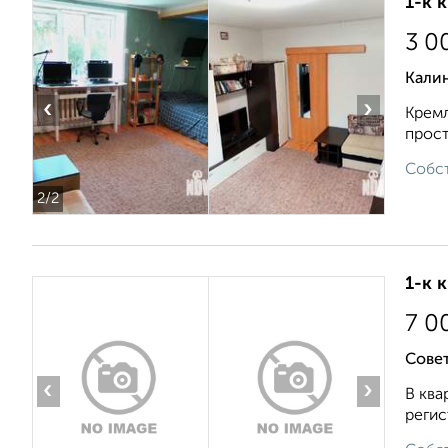
1-к 
3 0
Кали
‹
›
Кремл
прост
Собст
2
/2
1-к 
7 0
Совет
‹
›
В ква
регис