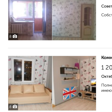
Совет
Собст
8
Комн
1 2
Октяб
Полно
имеют
8