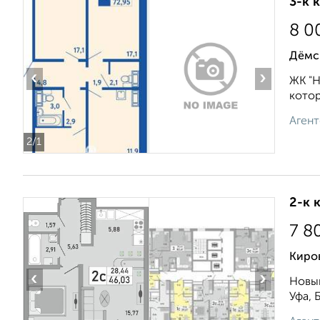
3-к 
8 0
Дёмс
‹
›
ЖК "Н
котор
Агент
2
/1
2-к 
7 8
Киров
‹
›
Новый
Уфа, 