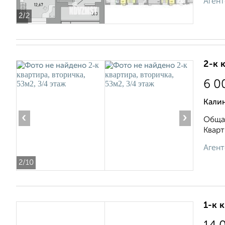
Агент
2
/2
2-к 
6 0
Кали
‹
›
Общая
Кварт
Агент
2
/10
1-к 