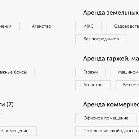
Аренда земельных 
чения
Агенство
ИЖС
Садоводст
Без посредников
Аренда гаржей, м
ражные боксы
Гаражи
Машиноме
Агенство
Без по
 (7)
Аренда коммерчес
Офисное помещение
ое помещение
Помещение свободного н