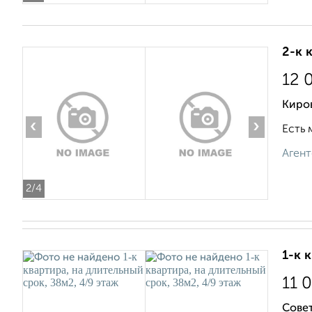
2-к 
12 
Киров
‹
›
Есть 
Агент
2
/4
1-к 
11 
Совет