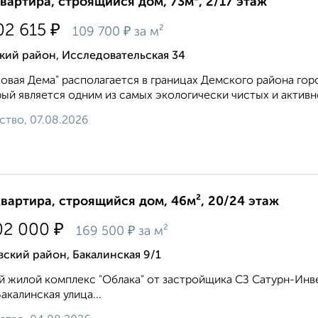
квартира, строящийся дом, 73м², 2/17 этаж
₽
02 615
₽
109 700
за м²
кий район, Исследовательская 34
овая Дема" располагается в границах Демского района гор
ый является одним из самых экологически чистых и активно 
ство, 07.08.2026
квартира, строящийся дом, 46м², 20/24 этаж
₽
02 000
₽
169 500
за м²
ский район, Бакалинская 9/1
 жилой комплекс "Облака" от застройщика СЗ Сатурн-Инв
Бакалинская улица...