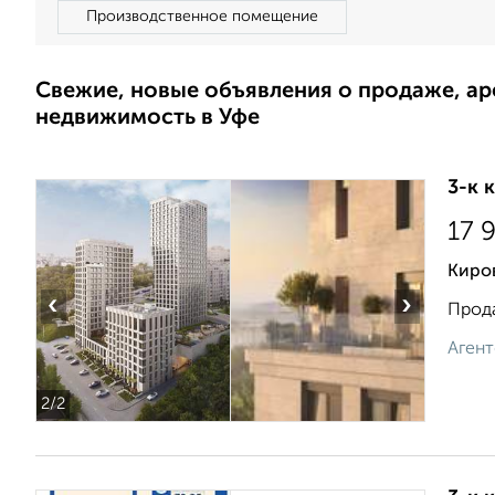
Производственное помещение
Свежие, новые объявления о продаже, а
недвижимость в Уфе
3-к 
17 
Киро
‹
›
Прода
Агент
2
/2