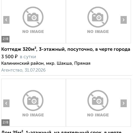
‹
›
2
/8
Коттедж 320м², 3-этажный, посуточно, в черте города
₽
3 500
в сутки
Калининский район, мкр. Шакша, Прямая
Агентство, 31.07.2026
‹
›
2
/8