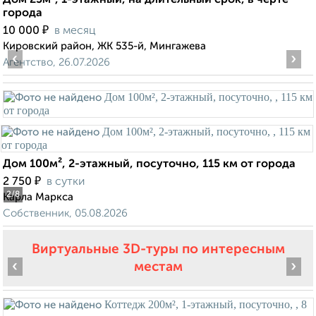
Дом 25м², 1-этажный, на длительный срок, в черте
города
₽
10 000
в месяц
Кировский район, ЖК 535-й, Мингажева
‹
›
Агентство, 26.07.2026
Дом 100м², 2-этажный, посуточно, 115 км от города
₽
2 750
в сутки
2
/8
Карла Маркса
Собственник, 05.08.2026
Виртуальные 3D-туры по интересным
‹
›
местам