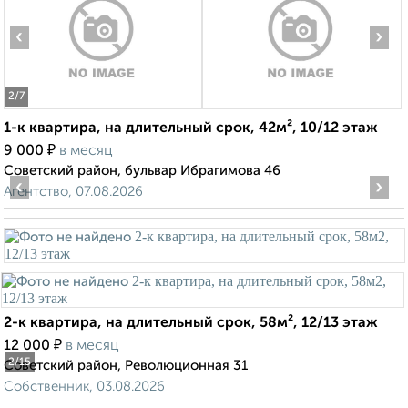
‹
›
2
/7
1-к квартира, на длительный срок, 42м², 10/12 этаж
₽
9 000
в месяц
Советский район, бульвар Ибрагимова 46
‹
›
Агентство, 07.08.2026
2-к квартира, на длительный срок, 58м², 12/13 этаж
₽
12 000
в месяц
2
/15
Советский район, Революционная 31
Собственник, 03.08.2026