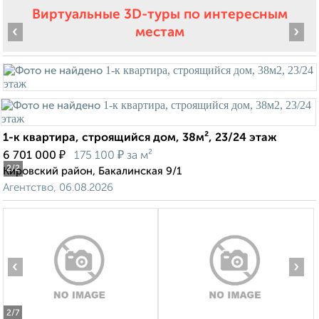
Виртуальные 3D-туры по интересным
‹
›
местам
1-к квартира, строящийся дом, 38м², 23/24 этаж
₽
₽
6 701 000
175 100
за м²
2
/2
Кировский район, Бакалинская 9/1
Агентство, 06.08.2026
‹
›
2
/7