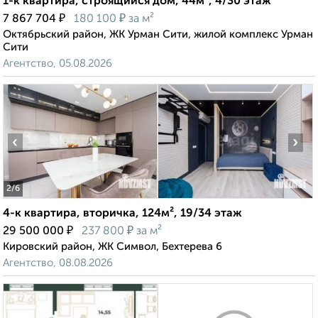
1-к квартира, строящийся дом, 44м², 4/30 этаж
₽
₽
7 867 704
180 100
за м²
Октябрьский район, ЖК Урман Сити, жилой комплекс Урман
Сити
Агентство, 05.08.2026
‹
›
2
/6
4-к квартира, вторичка, 124м², 19/34 этаж
₽
₽
29 500 000
237 800
за м²
Кировский район, ЖК Символ, Бехтерева 6
Агентство, 08.08.2026