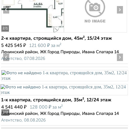
‹
›
2
/1
2-к квартира, строящийся дом, 45м², 15/24 этаж
₽
₽
5 425 545
121 600
за м²
Ленинский район, ЖК Город Природы, Ивана Спатара 14
‹
›
Агентство, 07.08.2026
1-к квартира, строящийся дом, 35м², 12/24 этаж
₽
₽
4 541 440
128 000
за м²
2
/2
Ленинский район, ЖК Город Природы, Ивана Спатара 14
Агентство, 08.08.2026