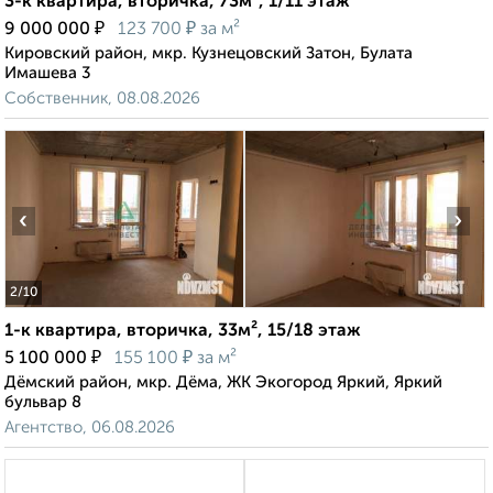
3-к квартира, вторичка, 73м², 1/11 этаж
₽
₽
9 000 000
123 700
за м²
Кировский район, мкр. Кузнецовский Затон, Булата
Имашева 3
Собственник, 08.08.2026
‹
›
2
/10
1-к квартира, вторичка, 33м², 15/18 этаж
₽
₽
5 100 000
155 100
за м²
Дёмский район, мкр. Дёма, ЖК Экогород Яркий, Яркий
бульвар 8
Агентство, 06.08.2026