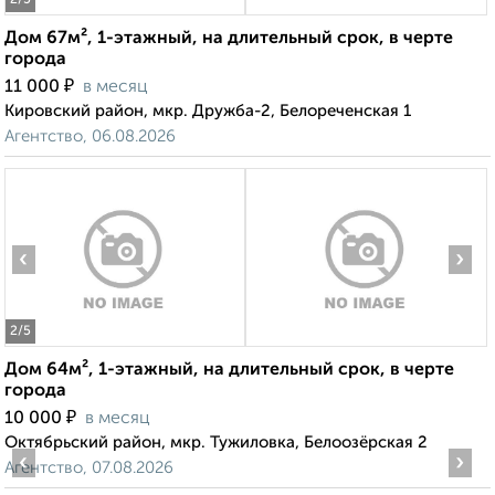
2
/5
Дом 67м², 1-этажный, на длительный срок, в черте
города
₽
11 000
в месяц
Кировский район, мкр. Дружба-2, Белореченская 1
Агентство, 06.08.2026
‹
›
2
/5
Дом 64м², 1-этажный, на длительный срок, в черте
города
₽
10 000
в месяц
Октябрьский район, мкр. Тужиловка, Белоозёрская 2
‹
›
Агентство, 07.08.2026