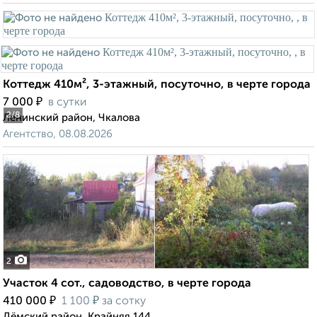
Коттедж 410м², 3-этажный, посуточно, в черте города
₽
7 000
в сутки
2
/8
Ленинский район, Чкалова
Агентство, 08.08.2026
2
Участок 4 сот., садоводство, в черте города
₽
₽
410 000
1 100
за сотку
Дёмский район, Крайняя 144