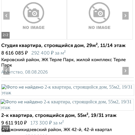
‹
›
2
/2
Студия квартира, строящийся дом, 29м², 11/14 этаж
₽
₽
8 616 085
292 400
за м²
Кировский район, ЖК Терле Парк, жилой комплекс Терле
Парк
‹
›
Агентство, 08.08.2026
2-к квартира, строящийся дом, 55м², 19/31 этаж
₽
₽
9 611 910
173 300
за м²
2
/2
Орджоникидзевский район, ЖК 42-й, 42-й квартал