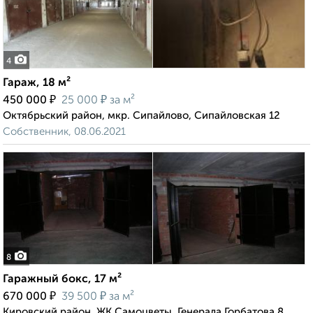
4
Гараж, 18 м²
₽
₽
450 000
25 000
за м²
Октябрьский район, мкр. Сипайлово, Сипайловская 12
Собственник, 08.06.2021
8
Гаражный бокс, 17 м²
₽
₽
670 000
39 500
за м²
Кировский район, ЖК Самоцветы, Генерала Горбатова 8