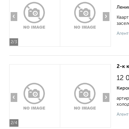
Лени
‹
›
Кварт
засел
Агент
2
/3
2-к 
12 
Киро
‹
›
артир
холод
Агент
2
/4