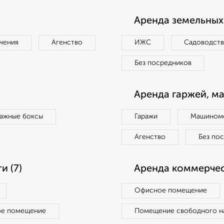
Аренда земельных 
чения
Агенство
ИЖС
Садоводст
Без посредников
Аренда гаржей, м
ражные боксы
Гаражи
Машиноме
Агенство
Без по
 (7)
Аренда коммерчес
Офисное помещение
ое помещение
Помещение свободного н