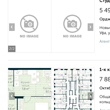
Студ
5 4
Орджо
‹
›
Новый
Уфа, 
Агент
2
/2
1-к 
7 8
Октя
‹
›
Общая
кольц