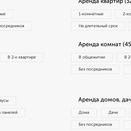
Аренда квартир (3
ные
1‑комнатные
2‑к
посредников
На длительный срок
Аренда комнат (45
В 2‑к квартире
В общежитии
В 2
Без посредников
Аренда домов, дач
аусы
п панелей
Дома
Дачи
Без посредников