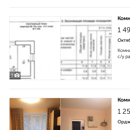
Комн
1 4
Октяб
Комна
с/у р
3
Комн
1 2
Ордж