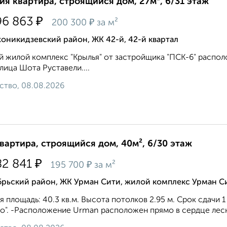
ия квартира, строящийся дом, 27м², 6/31 этаж
₽
96 863
₽
200 300
за м²
никидзевский район, ЖК 42-й, 42-й квартал
 жилой комплекс "Крылья" от застройщика "ПСК-6" распол
улица Шота Руставели....
ство, 08.08.2026
квартира, строящийся дом, 40м², 6/30 этаж
₽
82 841
₽
195 700
за м²
брьский район, ЖК Урман Сити, жилой комплекс Урман С
 площадь: 40.3 кв.м. Высота потолков 2.95 м. Срок сдачи 1
о". -Расположение Urman расположен прямо в сердце лесно