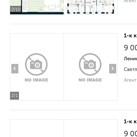
Агент
2
/10
1-к 
9 0
Лени
‹
›
Светл
Агент
2
/1
1-к 
9 0