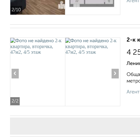
Агент
2
/10
2-к 
4 2
Ленин
‹
›
Общая
метро
Агент
2
/2