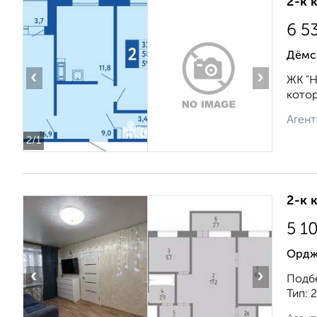
2-к 
6 5
Дёмс
‹
›
ЖК "Н
котор
Агент
2
/1
2-к 
5 1
Ордж
‹
›
Подбе
Тип: 