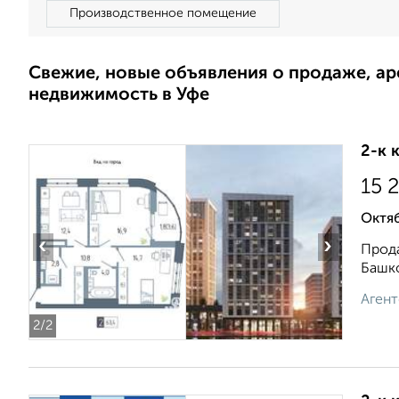
Производственное помещение
Свежие, новые объявления о продаже, а
недвижимость в Уфе
2-к 
15 
Октя
‹
›
Прода
Башко
Агент
2
/2