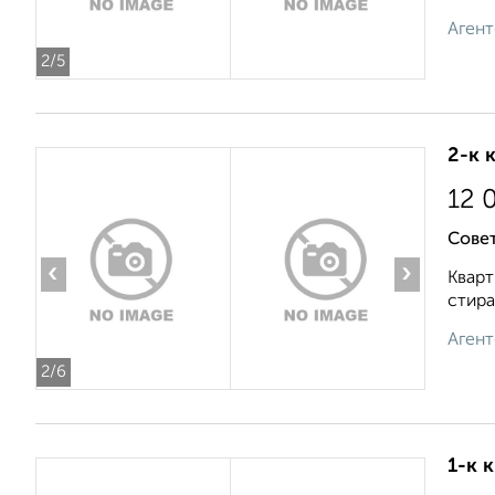
Агент
2
/5
2-к 
12 
Совет
‹
›
Кварт
стира
Агент
2
/6
1-к 