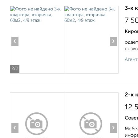
3-к 
7 5
Киров
‹
›
одает
позво
Агент
2
/2
2-к 
12 
Совет
‹
›
Мебел
инфра