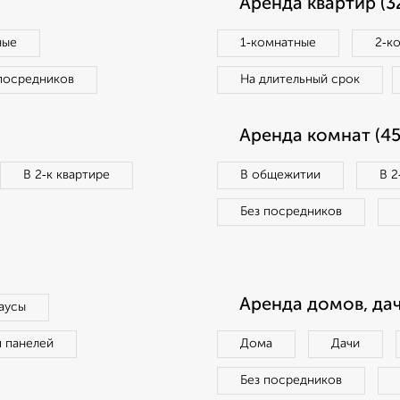
Аренда квартир (3
ные
1‑комнатные
2‑к
посредников
На длительный срок
Аренда комнат (45
В 2‑к квартире
В общежитии
В 2
Без посредников
Аренда домов, дач
аусы
п панелей
Дома
Дачи
Без посредников