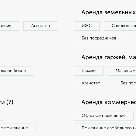
Аренда земельных 
чения
Агенство
ИЖС
Садоводст
Без посредников
Аренда гаржей, м
ражные боксы
Гаражи
Машиноме
Агенство
Без по
 (7)
Аренда коммерчес
Офисное помещение
ое помещение
Помещение свободного н