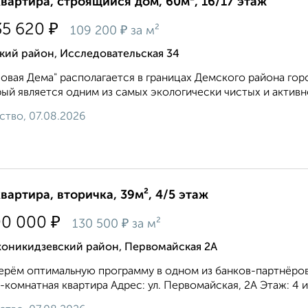
квартира, строящийся дом, 60м², 16/17 этаж
₽
35 620
₽
109 200
за м²
кий район, Исследовательская 34
овая Дема" располагается в границах Демского района гор
ый является одним из самых экологически чистых и активно 
ство, 07.08.2026
квартира, вторичка, 39м², 4/5 этаж
₽
00 000
₽
130 500
за м²
оникидзевский район, Первомайская 2А
рём оптимальную программу в одном из банков-партнёров
2-комнатная квартира Адрес: ул. Первомайская, 2А Этаж: 4 и