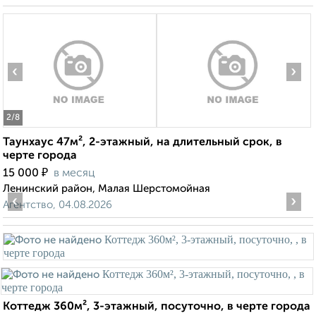
‹
›
2
/8
Таунхаус 47м², 2-этажный, на длительный срок, в
черте города
₽
15 000
в месяц
Ленинский район, Малая Шерстомойная
‹
›
Агентство, 04.08.2026
Коттедж 360м², 3-этажный, посуточно, в черте города