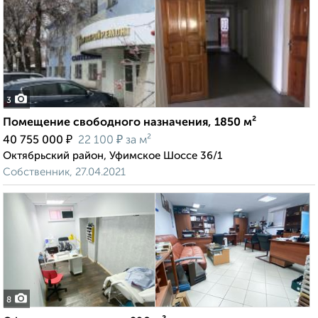
3
Помещение свободного назначения, 1850 м²
₽
₽
40 755 000
22 100
за м²
Октябрьский район, Уфимское Шоссе 36/1
Собственник, 27.04.2021
8