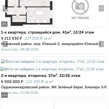
‹
›
2
/1
1-к квартира, строящийся дом, 41м², 12/24 этаж
₽
₽
9 213 930
227 000
за м²
‹
›
Кировский район, мкр. Южный-2, микрорайон Южный-2
Агентство, 08.08.2026
2-к квартира, вторичка, 57м², 22/26 этаж
₽
₽
6 900 000
122 200
за м²
Орджоникидзевский район, ЖК Зелёный Берег, Блюхера 3/6
Агентство, 07.08.2026
2
/2