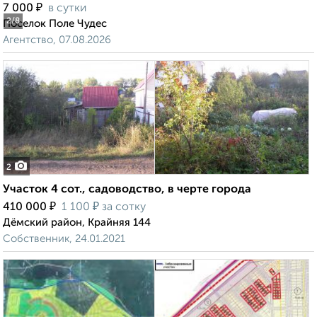
₽
7 000
в сутки
2
/8
Поселок Поле Чудес
Агентство, 07.08.2026
2
Участок 4 сот., садоводство, в черте города
₽
₽
410 000
1 100
за сотку
Дёмский район, Крайняя 144
Собственник, 24.01.2021