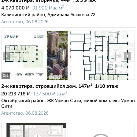
2-к квартира, вторичка, 44м², 3/5 этаж
₽
₽
4 070 000
91 900
за м²
Калининский район, Адмирала Ушакова 72
Агентство, 06.08.2026
‹
›
2
/2
2-к квартира, строящийся дом, 147м², 1/10 этаж
₽
₽
20 213 718
137 500
за м²
Октябрьский район, ЖК Урман Сити, жилой комплекс Урман
Сити
Агентство, 06.08.2026