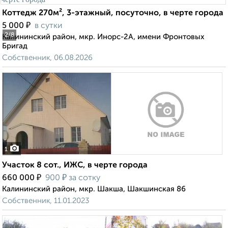
Коттедж 270м², 3-этажный, посуточно, в черте города
₽
5 000
в сутки
2
/8
Калининский район, мкр. Инорс-2А, имени Фронтовых
Бригад
Собственник, 06.08.2026
1
Участок 8 сот., ИЖС, в черте города
₽
₽
660 000
900
за сотку
Калининский район, мкр. Шакша, Шакшинская 86
Собственник, 11.01.2023