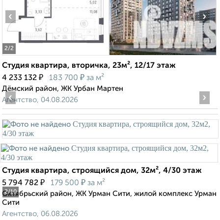
‹
›
2
/2
Студия квартира, вторичка, 23м², 12/17 этаж
₽
₽
4 233 132
183 700
за м²
Дёмский район, ЖК Урбан Мартен
‹
›
Агентство, 04.08.2026
Студия квартира, строящийся дом, 32м², 4/30 этаж
₽
₽
5 794 782
179 500
за м²
2
/10
Октябрьский район, ЖК Урман Сити, жилой комплекс Урман
Сити
Агентство, 06.08.2026