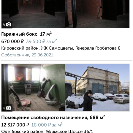
8
Гаражный бокс, 17 м²
₽
₽
670 000
39 500
за м²
Кировский район, ЖК Самоцветы, Генерала Горбатова 8
Собственник, 29.06.2021
4
Помещение свободного назначения, 688 м²
₽
₽
12 317 000
18 000
за м²
Октябрьский район, Уфимское Шоссе 36/1