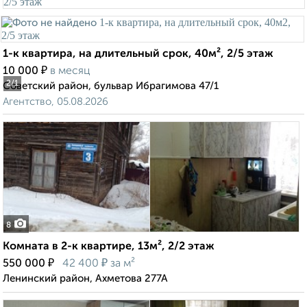
1-к квартира, на длительный срок, 40м², 2/5 этаж
₽
10 000
в месяц
2
/1
Советский район, бульвар Ибрагимова 47/1
Агентство, 05.08.2026
8
Комната в 2-к квартире, 13м², 2/2 этаж
₽
₽
550 000
42 400
за м²
Ленинский район, Ахметова 277А