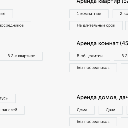
Аренда квартир (3
ные
1‑комнатные
2‑к
посредников
На длительный срок
Аренда комнат (45
В 2‑к квартире
В общежитии
В 2
Без посредников
Аренда домов, дач
аусы
п панелей
Дома
Дачи
Без посредников