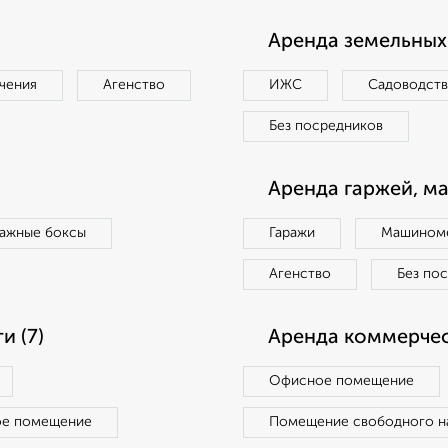
Аренда земельных 
чения
Агенство
ИЖС
Садоводст
Без посредников
Аренда гаржей, м
ражные боксы
Гаражи
Машиноме
Агенство
Без по
 (7)
Аренда коммерчес
Офисное помещение
ое помещение
Помещение свободного н