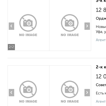
3-к 
12 
Орджо
‹
›
Новый
Уфа, 
Агент
2
/2
2-к 
12 
Сове
‹
›
Есть 
Агент