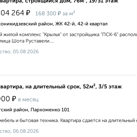
квартира, строящийся дом, 76м², 19/31 этаж
₽
804 264
₽
168 300
за м²
никидзевский район, ЖК 42-й, 42-й квартал
 жилой комплекс "Крылья" от застройщика "ПСК-6" распол
улица Шота Руставели....
ство, 05.08.2026
квартира, на длительный срок, 52м², 3/5 этаж
₽
000
в месяц
тский район, Пархоменко 101
мебель и бытовая техника. Квартира сдается на длительный сро
ство, 06.08.2026