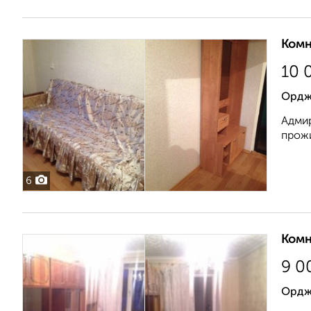
Комн
10 
Ордж
Адмир
прожи
6
Комн
9 0
Ордж