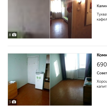
Калин
Тухва
кафел
8
Комн
690
Сове
Хорош
капит
3