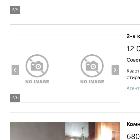
2
/5
2-к 
12 
Совет
‹
›
Кварт
стира
Агент
2
/6
Комн
680