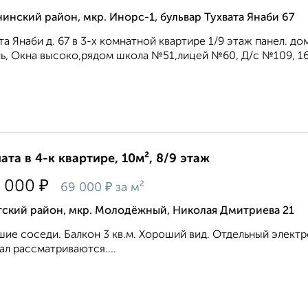
инский район, мкр. Инорс-1, бульвар Тухвата Янаби 67
та Янаби д. 67 в 3-х комнатной квартире 1/9 этаж панел. дома
ь, Окна высоко,рядом школа №51,лицей №60, Д/с №109, 169,5
ата в 4-к квартире, 10м², 8/9 этаж
₽
 000
₽
69 000
за м²
тский район, мкр. Молодёжный, Николая Дмитриева 21
ие соседи. Балкон 3 кв.м. Хороший вид. Отдельный электро
ал рассматриваются....