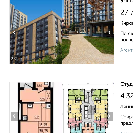
3-к 
27 
Киров
‹
›
По св
полно
Агент
2
/2
Студ
4 3
Лени
‹
›
Совре
предл