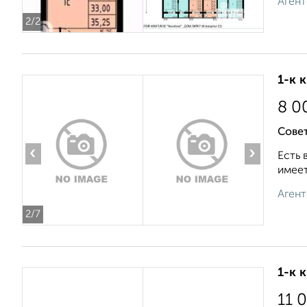
Агент
2
/2
1-к 
8 0
Совет
‹
›
Есть 
имеет
Агент
2
/7
1-к 
11 