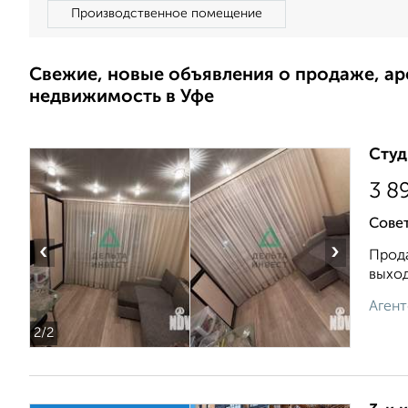
Производственное помещение
Свежие, новые объявления о продаже, а
недвижимость в Уфе
Студ
3 8
Сове
‹
›
Прода
выxод
Агент
2
/2