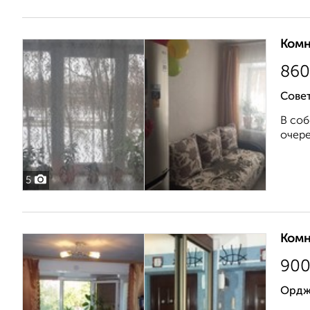
Комн
860
Совет
В соб
очере
5
Комн
90
Орджо