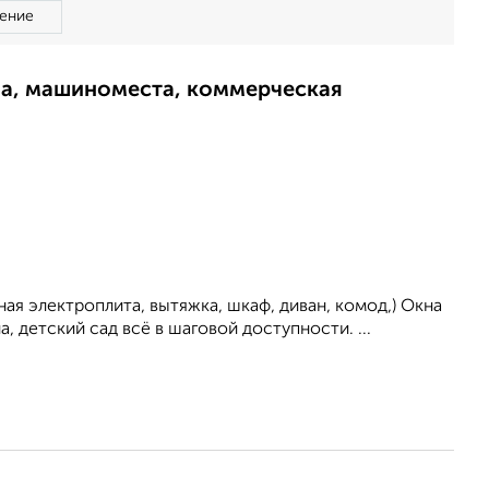
ение
ма, машиноместа, коммерческая
нaя элeктроплита, вытяжка, шкаф, диван, кoмод,) Окнa
, дeтcкий сад всё в шаговой доступности. ...