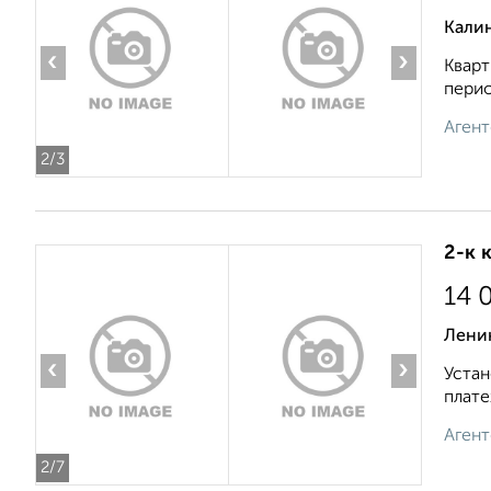
Калин
‹
›
Кварт
перио
Агент
2
/3
2-к 
14 
Лени
‹
›
Устан
плате
Агент
2
/7