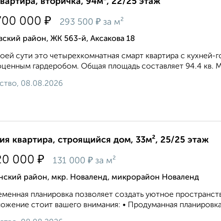
квартира, вторичка, 94м², 22/25 этаж
₽
700 000
₽
293 500
за м²
ский район, ЖК 563-й, Аксакова 18
оей сути это четырехкомнатная смарт квартира с кухней-го
ценным гардеробом. Общая площадь составляет 94.4 кв. М.
ство, 08.08.2026
ия квартира, строящийся дом, 33м², 25/25 этаж
₽
20 000
₽
131 000
за м²
нский район, мкр. Новаленд, микрорайон Новаленд
менная планировка позволяет создать уютное пространств
ожение стоит вашего внимания: • Продуманная планировка: