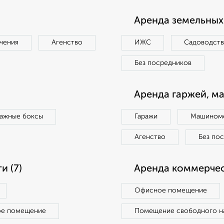
Аренда земельных 
чения
Агенство
ИЖС
Садоводст
Без посредников
Аренда гаржей, м
ражные боксы
Гаражи
Машиноме
Агенство
Без по
 (7)
Аренда коммерчес
Офисное помещение
ое помещение
Помещение свободного н