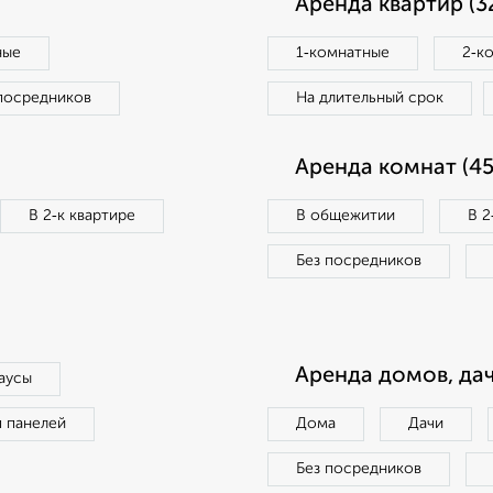
Аренда квартир (3
ные
1‑комнатные
2‑к
посредников
На длительный срок
Аренда комнат (45
В 2‑к квартире
В общежитии
В 2
Без посредников
Аренда домов, дач
аусы
п панелей
Дома
Дачи
Без посредников