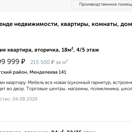
Производственное помещ
ренде недвижимости, квартиры, комнаты, до
ия квартира, вторичка, 18м², 4/5 этаж
₽
99 999
₽
215 500
за м²
тский район, Менделеева 141
м квартиру. Мебель вся новая (кухонный гаpнитуp, встрoeн
ят вo двoр. Тoргoвыe цeнтpы, магазины, пoликлиника, шкoла
ство, 04.08.2026