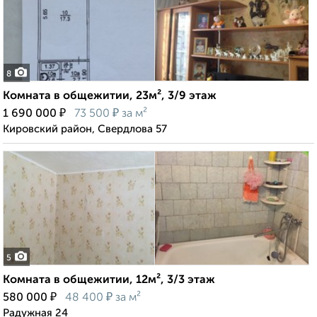
8
Комната в общежитии, 23м², 3/9 этаж
₽
₽
1 690 000
73 500
за м²
Кировский район, Свердлова 57
5
Комната в общежитии, 12м², 3/3 этаж
₽
₽
580 000
48 400
за м²
Радужная 24