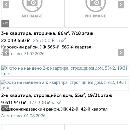
‹
›
2
/2
3-к квартира, вторичка, 86м², 7/18 этаж
₽
₽
22 049 650
255 500
за м²
Кировский район, ЖК 563-й, 563-й квартал
‹
›
Агентство, 31.07.2026
2-к квартира, строящийся дом, 55м², 19/31 этаж
₽
₽
9 611 910
173 300
за м²
2
/2
Орджоникидзевский район, ЖК 42-й, 42-й квартал
Агентство, 01.08.2026