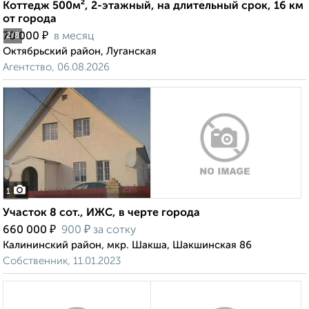
Коттедж 500м², 2-этажный, на длительный срок, 16 км
от города
₽
70 000
в месяц
2
/8
Октябрьский район, Луганская
Агентство, 06.08.2026
1
Участок 8 сот., ИЖС, в черте города
₽
₽
660 000
900
за сотку
Калининский район, мкр. Шакша, Шакшинская 86
Собственник, 11.01.2023