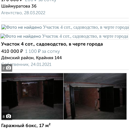
170 000
200
за сотку
Шаймуратова 36
Агентство, 28.03.2022
Участок 4 сот., садоводство, в черте города
₽
₽
410 000
1 100
за сотку
Дёмский район, Крайняя 144
Собственник, 24.01.2021
2
8
Гаражный бокс, 17 м²