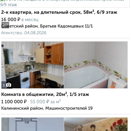
2-к квартира, на длительный срок, 58м², 6/9 этаж
₽
16 000
в месяц
2
/7
Советский район, Братьев Кадомцевых 11/1
Агентство, 04.08.2026
3
Комната в общежитии, 20м², 1/5 этаж
₽
₽
1 100 000
55 000
за м²
Калининский район, Машиностроителей 19