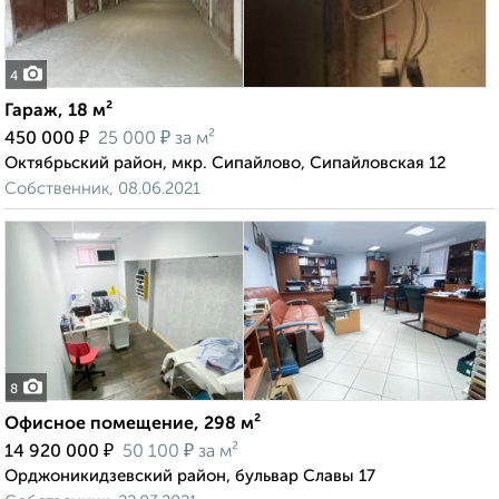
4
Гараж, 18 м²
₽
₽
450 000
25 000
за м²
Октябрьский район, мкр. Сипайлово, Сипайловская 12
Собственник, 08.06.2021
8
Офисное помещение, 298 м²
₽
₽
14 920 000
50 100
за м²
Орджоникидзевский район, бульвар Славы 17