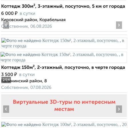
Коттедж 300м², 3-этажный, посуточно, 5 км от города
₽
6 000
в сутки
Кировский район, Корабельная
‹
›
Собственник, 06.08.2026
Коттедж 150м², 2-этажный, посуточно, в черте города
₽
3 500
в сутки
2
/14
Калининский район, 8
Собственник, 07.08.2026
Виртуальные 3D-туры по интересным
‹
›
местам