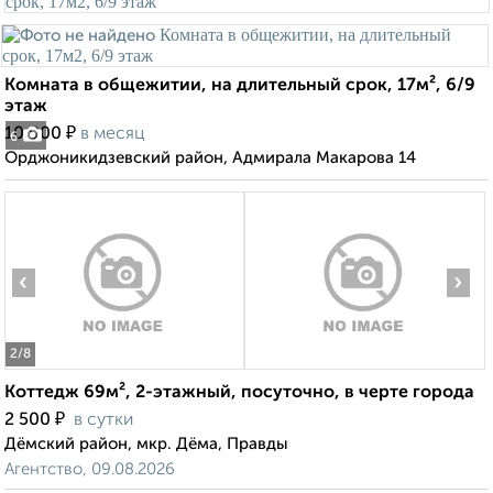
Комната в общежитии, на длительный срок, 17м², 6/9
этаж
₽
10 000
в месяц
6
Орджоникидзевский район, Адмирала Макарова 14
‹
›
2
/8
Коттедж 69м², 2-этажный, посуточно, в черте города
₽
2 500
в сутки
Дёмский район, мкр. Дёма, Правды
Агентство, 09.08.2026