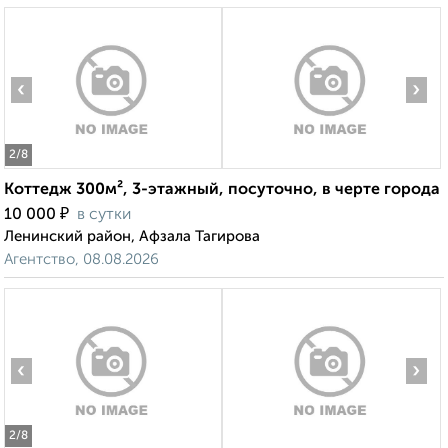
‹
›
2
/8
Коттедж 300м², 3-этажный, посуточно, в черте города
₽
10 000
в сутки
Ленинский район, Афзала Тагирова
Агентство, 08.08.2026
‹
›
2
/8