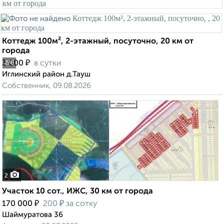
Коттедж 100м², 2-этажный, посуточно, 20 км от
города
₽
3 000
в сутки
2
/8
Иглинский район д.Тауш
Собственник, 09.08.2026
2
Участок 10 сот., ИЖС, 30 км от города
₽
₽
170 000
200
за сотку
Шаймуратова 36