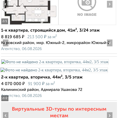
‹
›
2
/1
1-к квартира, строящийся дом, 41м², 3/24 этаж
₽
₽
8 819 685
213 500
за м²
‹
›
Кировский район, мкр. Южный-2, микрорайон Южный-2
Агентство, 06.08.2026
2-к квартира, вторичка, 44м², 3/5 этаж
₽
₽
4 070 000
91 900
за м²
Калининский район, Адмирала Ушакова 72
Агентство, 06.08.2026
2
/2
Виртуальные 3D-туры по интересным
‹
›
местам