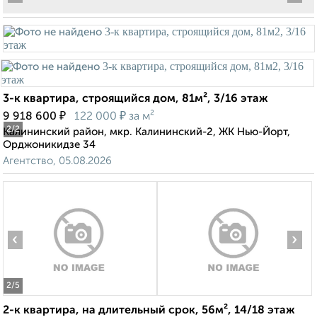
3-к квартира, строящийся дом, 81м², 3/16 этаж
₽
₽
9 918 600
122 000
за м²
2
/2
Калининский район, мкр. Калининский-2, ЖК Нью-Йорт,
Орджоникидзе 34
Агентство, 05.08.2026
‹
›
2
/5
2-к квартира, на длительный срок, 56м², 14/18 этаж