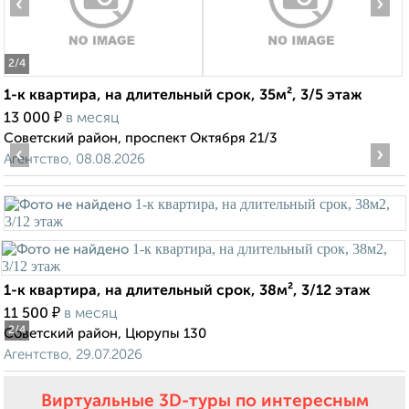
‹
›
2
/4
1-к квартира, на длительный срок, 35м², 3/5 этаж
₽
13 000
в месяц
Советский район, проспект Октября 21/3
‹
›
Агентство, 08.08.2026
1-к квартира, на длительный срок, 38м², 3/12 этаж
₽
11 500
в месяц
2
/4
Советский район, Цюрупы 130
Агентство, 29.07.2026
Виртуальные 3D-туры по интересным