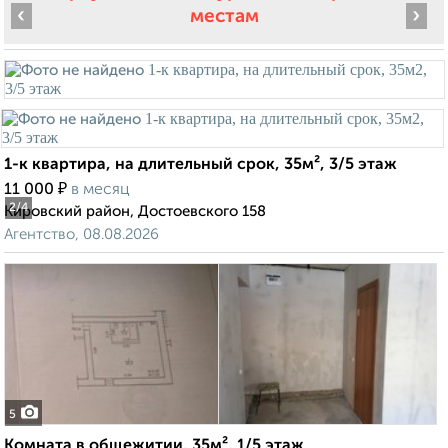
‹
›
местам
1-к квартира, на длительный срок, 35м², 3/5 этаж
₽
11 000
в месяц
2
/4
Кировский район, Достоевского 158
Агентство, 08.08.2026
5
Комната в общежитии, 35м², 1/5 этаж