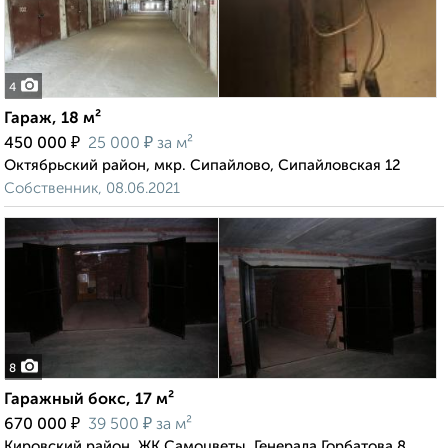
4
Гараж, 18 м²
₽
₽
450 000
25 000
за м²
Октябрьский район, мкр. Сипайлово, Сипайловская 12
Собственник, 08.06.2021
8
Гаражный бокс, 17 м²
₽
₽
670 000
39 500
за м²
Кировский район, ЖК Самоцветы, Генерала Горбатова 8