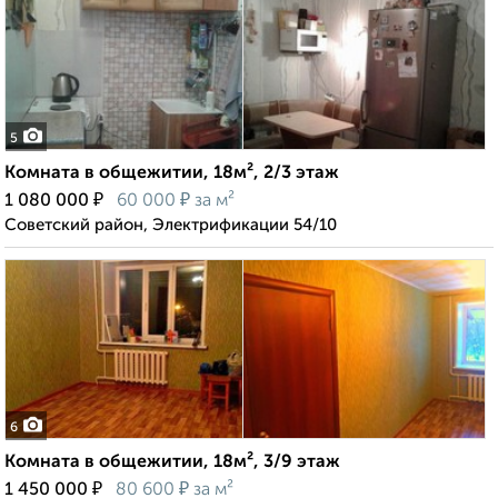
5
Комната в общежитии, 18м², 2/3 этаж
₽
₽
1 080 000
60 000
за м²
Советский район, Электрификации 54/10
6
Комната в общежитии, 18м², 3/9 этаж
₽
₽
1 450 000
80 600
за м²