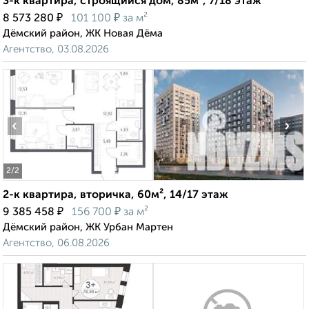
3-к квартира, строящийся дом, 85м², 7/18 этаж
₽
₽
8 573 280
101 100
за м²
Дёмский район, ЖК Новая Дёма
Агентство, 03.08.2026
‹
›
2
/2
2-к квартира, вторичка, 60м², 14/17 этаж
₽
₽
9 385 458
156 700
за м²
Дёмский район, ЖК Урбан Мартен
Агентство, 06.08.2026