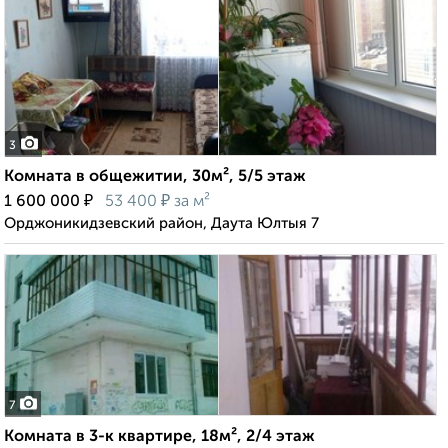
3
Комната в общежитии, 30м², 5/5 этаж
₽
₽
1 600 000
53 400
за м²
Орджоникидзевский район, Даута Юлтыя 7
7
Комната в 3-к квартире, 18м², 2/4 этаж